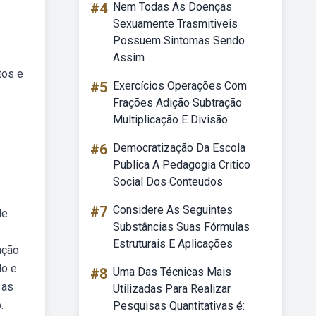
#4
Nem Todas As Doenças
Sexuamente Trasmitiveis
Possuem Sintomas Sendo
Assim
tos e
#5
Exercícios Operações Com
Frações Adição Subtração
Multiplicação E Divisão
#6
Democratização Da Escola
Publica A Pedagogia Critico
Social Dos Conteudos
#7
Considere As Seguintes
de
Substâncias Suas Fórmulas
Estruturais E Aplicações
ação
do e
#8
Uma Das Técnicas Mais
 as
Utilizadas Para Realizar
.
Pesquisas Quantitativas é: