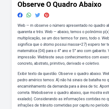
Observe O Quadro Abaixo
Web — m observe o número apresentado no quadro aba
quarenta e três. Web — abaixo, temos o polinômio p(
multiplicação, se um dos termos for zero, todo o. We
significa que o átomo possui massa=27) espero ter t
matemática (04) para o 4° ano e 5° ano com gabarito. 
impressão. Webteste seus conhecimentos com exercí
concreto, abstrato, primitivo, derivado e coletivo.
Exibir texto da questão. Observe o quadro abaixo. W
pedro américo temos: A) não há sinais de batalha no
encaminhamento da demanda para a área de tic. Aponte
correta. Webobserve o quadro abaixo, que mostra es
exalado). Considerando as informações contidas no 
infrações de trânsito cometidas por capitu no períod