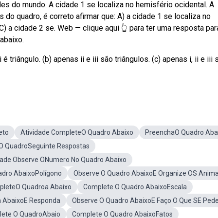
s do mundo. A cidade 1 se localiza no hemisfério ocidental. A
do quadro, é correto afirmar que: A) a cidade 1 se localiza no
. C) a cidade 2 se. Web — clique aqui 👆 para ter uma resposta par
abaixo.
riângulo. (b) apenas ii e iii são triângulos. (c) apenas i, ii e iii 
eto
Atividade CompleteO Quadro Abaixo
PreenchaO Quadro Aba
O QuadroSeguinte Respostas
dade Observe ONumero No Quadro Abaixo
dro AbaixoPolígono
Observe O Quadro AbaixoE Organize OS Anima
pleteO Quadroa Abaixo
Complete O Quadro AbaixoEscala
a AbaixoE Responda
Observe O Quadro AbaixoE Faço O Que SE Ped
ete O QuadroAbaio
Complete O Quadro AbaixoFatos