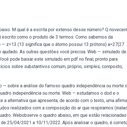
ixo. M qual é a escrita por extenso desse número? Q novecen
x) escrito como o produto de 3 termos: Como sabemos da
b — z=13 (13 significa que o átomo possui 13 prótons) a=27(27
e ajudado. As outras questões você precisa. Web — simulado de
Você pode baixar este simulado em pdf no final, pronto para
cios sobre substantivos comum, próprio, simples, composto,
eb — sobre a análise do famoso quadro independência ou morte 
 quadro independência ou morte. Web — estudamos o dod e o
 a alternativa que apresenta, de acordo com o texto, uma afirm
tudos realizados com a composição do ar que respiramos (inala
quadro. Webobserve o quadro abaixo, em que estão relacionadas
o de 25/04/2021 a 10/11/2022. Após analisar o quadro, é correto