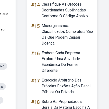
#14
Classifique As Orações
Coordenadas Sublinhadas
a sua
Conforme O Código Abaixo
#15
Microrganismos
são
Classificados Como úteis São
Os Que Podem Causar
Doença
#16
Embora Cada Empresa
Explore Uma Atividade
Econômica De Forma
ixo
Diferente
#17
Exercício Arbitrário Das
Próprias Razões Ação Penal
is
Pública Ou Privada
e
#18
Sobre As Propriedades
Gerais Da Matéria Escolha A