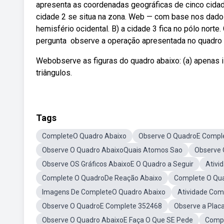
apresenta as coordenadas geográficas de cinco cidade
cidade 2 se situa na zona. Web — com base nos dados 
hemisfério ocidental. B) a cidade 3 fica no pólo norte
pergunta ️ observe a operação apresentada no quadro 
Webobserve as figuras do quadro abaixo: (a) apenas ii é t
triângulos.
Tags
CompleteO Quadro Abaixo
Observe O QuadroE Compl
Observe O Quadro AbaixoQuais Atomos Sao
Observe 
Observe OS Gráficos AbaixoE O Quadro a Seguir
Ativi
Complete O QuadroDe Reação Abaixo
Complete O Qua
Imagens De CompleteO Quadro Abaixo
Atividade Com
Observe O QuadroE Complete 352468
Observe a Plac
Observe O Quadro AbaixoE Faça O Que SE Pede
Compl