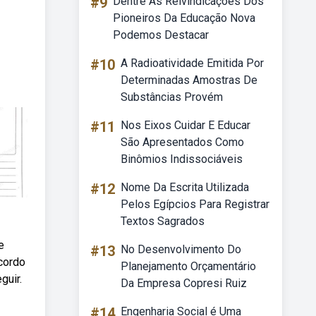
#9
Dentre As Reivindicações Dos
Pioneiros Da Educação Nova
Podemos Destacar
#10
A Radioatividade Emitida Por
Determinadas Amostras De
Substâncias Provém
#11
Nos Eixos Cuidar E Educar
São Apresentados Como
Binômios Indissociáveis
#12
Nome Da Escrita Utilizada
Pelos Egípcios Para Registrar
Textos Sagrados
e
#13
No Desenvolvimento Do
cordo
Planejamento Orçamentário
guir.
Da Empresa Copresi Ruiz
#14
Engenharia Social é Uma