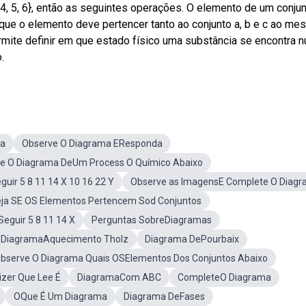
 4, 5, 6}, então as seguintes operações. O elemento de um conjun
que o elemento deve pertencer tanto ao conjunto a, b e c ao m
mite definir em que estado físico uma substância se encontra 
.
ma
Observe O Diagrama EResponda
e O Diagrama DeUm Process O Químico Abaixo
uir 5 8 11 14 X 10 16 22 Y
Observe as ImagensE Complete O Diag
ja SE OS Elementos Pertencem Sod Conjuntos
eguir 5 8 11 14 X
Perguntas SobreDiagramas
DiagramaAquecimento Tholz
Diagrama DePourbaix
bserve O Diagrama Quais OSElementos Dos Conjuntos Abaixo
zer Que Lee É
DiagramaCom ABC
CompleteO Diagrama
OQue É Um Diagrama
Diagrama DeFases