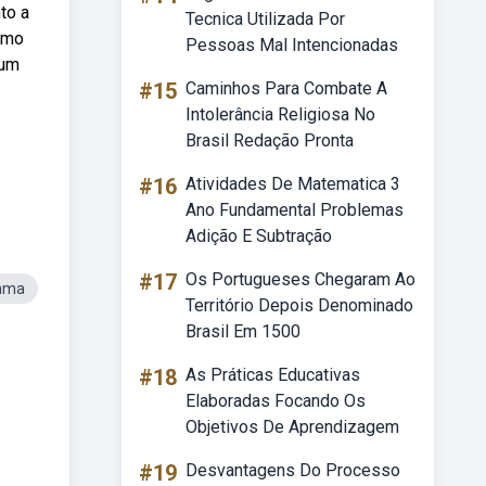
to a
Tecnica Utilizada Por
esmo
Pessoas Mal Intencionadas
num
#15
Caminhos Para Combate A
Intolerância Religiosa No
Brasil Redação Pronta
#16
Atividades De Matematica 3
Ano Fundamental Problemas
Adição E Subtração
#17
Os Portugueses Chegaram Ao
rama
Território Depois Denominado
Brasil Em 1500
#18
As Práticas Educativas
Elaboradas Focando Os
Objetivos De Aprendizagem
#19
Desvantagens Do Processo