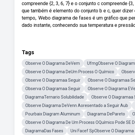
compreende {2, 3, 6, 7} e o conjunto c compreende {3,
que também é elemento do conjunto b e c, quer dizer 
tempo,. Webo diagrama de fases é um gráfico que per
dado instante, conhecendo sua temperatura e pressão
Tags
Observe O Diagrama DeVem
UfmgObserve O Diagra
Observe O Diagrama DeUm Process O Químico
Observ
Observe O Diagramaa Seguir
Observe O Diagramaa Seg
Observa O Diagramaa Seguir
Observe O Diagrama EVe
DiagramaTernario Solubilidade
Observe O Diagramaa S
Observe Diagrama DeVenn Aoresentado a Seguir Aub
Pourbaix Diagram Aluminum
Diagrama DePareto
O
Observe O Diagrama De Um Process OQuímico Pode SE Di
DiagramaDas Fases
Uni Facef SpObserve O Diagrama