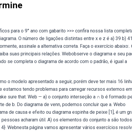
ermine
icos para o 9° ano com gabarito >>> confira nossa lista complet
grama. O número de ligações distintas entre x e z é a) 39 b) 41
mente, assinale a alternativa correta. Faça o exercício abaixo:.
aiba suas principais relações. Webobserve o diagrama e seu pa
ando se completa o diagrama de acordo com o padrão, é igual a
o o modelo apresentado a seguir, porém deve ter mais 16 linh
e estamos tendo problemas para carregar recursos externos e
make sure that. Web — a) o conjunto interseção a ∩ b é formado p
e de b. Do diagrama de venn, podemos concluir que a. Webo
a de causa e efeito ou diagrama espinha de peixe [1], é um gr
73 pessoas acharam útil. A) os elementos do conjunto a são todo
 3, 4}. Webnesta página vamos apresentar vários exercícios resol