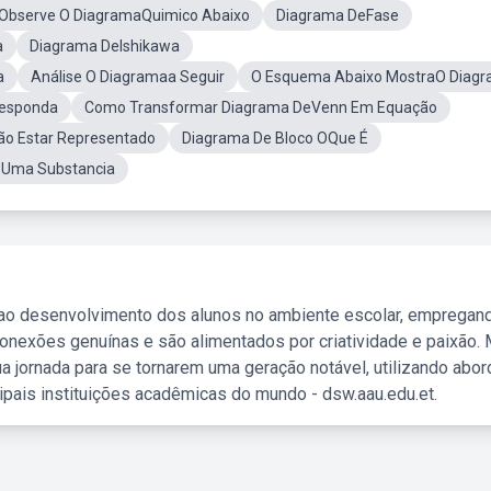
Observe O DiagramaQuimico Abaixo
Diagrama DeFase
a
Diagrama DeIshikawa
a
Análise O Diagramaa Seguir
O Esquema Abaixo MostraO Diag
Responda
Como Transformar Diagrama DeVenn Em Equação
ão Estar Representado
Diagrama De Bloco OQue É
eUma Substancia
 ao desenvolvimento dos alunos no ambiente escolar, empregan
nexões genuínas e são alimentados por criatividade e paixão. 
a jornada para se tornarem uma geração notável, utilizando abo
ipais instituições acadêmicas do mundo - dsw.aau.edu.et.