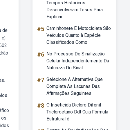
Tempos Historicos
Desenvolveram Teses Para
Explicar
#5
Caminhonete E Motocicleta São
a de
Veículos Quanto à Espécie
 c)
Classificados Como
 602
drão
#6
No Processo De Sinalização
Celular Independentemente Da
Natureza Do Sinal
#7
Selecione A Alternativa Que
as.
Completa As Lacunas Das
m
Afirmações Seguintes
elos
#8
O Inseticida Dicloro Difenil
áfico
Tricloroetano Ddt Cuja Fórmula
s os
Estrutural é
vidos