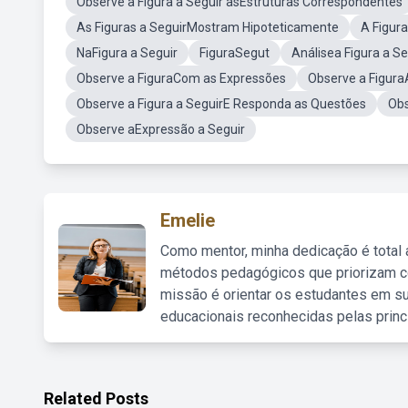
Observe a Figura a Seguir asEstruturas Correspondentes
As Figuras a SeguirMostram Hipoteticamente
A Figur
NaFigura a Seguir
FiguraSegut
Análisea Figura a Se
Observe a FiguraCom as Expressões
Observe a Figura
Observe a Figura a SeguirE Responda as Questões
Obs
Observe aExpressão a Seguir
Emelie
Como mentor, minha dedicação é total
métodos pedagógicos que priorizam co
missão é orientar os estudantes em su
educacionais reconhecidas pelas princ
Related Posts