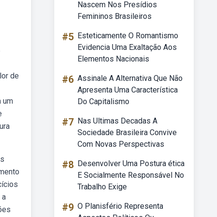
Nascem Nos Presídios
Femininos Brasileiros
#5
Esteticamente O Romantismo
Evidencia Uma Exaltação Aos
e
Elementos Nacionais
lor de
#6
Assinale A Alternativa Que Não
Apresenta Uma Característica
a um
Do Capitalismo
e
#7
Nas Ultimas Decadas A
ura
Sociedade Brasileira Convive
Com Novas Perspectivas
es
#8
Desenvolver Uma Postura ética
gmento
E Socialmente Responsável No
cícios
Trabalho Exige
 a
#9
O Planisfério Representa
tões