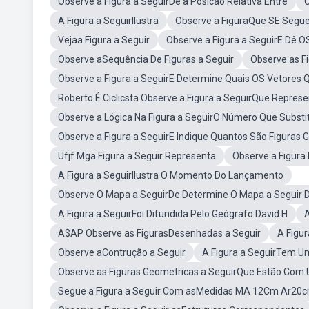
Observe a Figura a SeguirDe a Posicao Relativa Entre
O
A Figura a SeguirIlustra
Observe a FiguraQue SE Segu
Vejaa Figura a Seguir
Observe a Figura a SeguirE Dê 
Observe aSequência De Figuras a Seguir
Observe as Fi
Observe a Figura a SeguirE Determine Quais OS Vetores 
Roberto É Ciclicsta Observe a Figura a SeguirQue Repres
Observe a Lógica Na Figura a SeguirO Número Que Substit
Observe a Figura a SeguirE Indique Quantos São Figuras 
Ufjf Mga Figura a Seguir Representa
Observe a Figura 
A Figura a SeguirIlustra O Momento Do Lançamento
Observe O Mapa a SeguirDe Determine O Mapa a Seguir 
A Figura a SeguirFoi Difundida Pelo Geógrafo David H
A
A$AP Observe as FigurasDesenhadas a Seguir
A Figu
Observe aContrução a Seguir
A Figura a SeguirTem U
Observe as Figuras Geometricas a SeguirQue Estão Com
Segue a Figura a Seguir Com asMedidas MA 12Cm Ar20