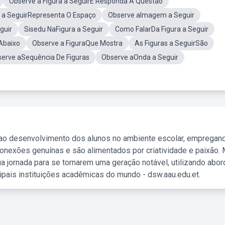
Observe a Figura a SeguirE Responda À Questão
a a SeguirRepresenta O Espaço
Observe aImagem a Seguir
guir
Sisedu NaFigura a Seguir
Como FalarDa Figura a Seguir
Abaixo
Observe a FiguraQue Mostra
As Figuras a SeguirSão
erve aSequência De Figuras
Observe aOnda a Seguir
 ao desenvolvimento dos alunos no ambiente escolar, empregan
nexões genuínas e são alimentados por criatividade e paixão. 
a jornada para se tornarem uma geração notável, utilizando abo
ipais instituições acadêmicas do mundo - dsw.aau.edu.et.