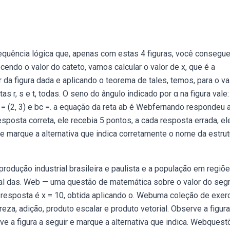
quência lógica que, apenas com estas 4 figuras, você consegu
ndo o valor do cateto, vamos calcular o valor de x, que é a
r da figura dada e aplicando o teorema de tales, temos, para o va
as r, s e t, todas. O seno do ângulo indicado por α na figura vale:
= (2, 3) e bc =. a equação da reta ab é Webfernando respondeu 
sposta correta, ele recebia 5 pontos, a cada resposta errada, el
 e marque a alternativa que indica corretamente o nome da estrut
odução industrial brasileira e paulista e a população em regiõ
otal das. Web — uma questão de matemática sobre o valor do se
A resposta é x = 10, obtida aplicando o. Webuma coleção de exer
za, adição, produto escalar e produto vetorial. Observe a figura
rve a figura a seguir e marque a alternativa que indica. Webques