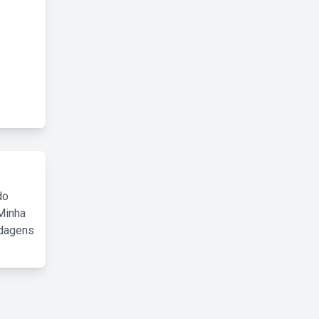
do
Minha
rdagens