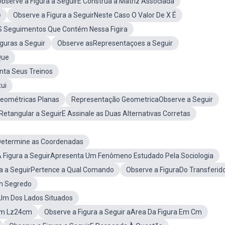
bserve a Figura a SeguirE Construa a Matriz Associada
e
Observe a Figura a SeguirNeste Caso O Valor De X É
OS Seguimentos Que Contém Nessa Figira
guras a Seguir
Observe asRepresentaçoes a Seguir
Que
enta Seus Treinos
ui
Geométricas Planas
Representação GeometricaObserve a Seguir
Retangular a SeguirE Assinale as Duas Alternativas Corretas
Determine as Coordenadas
 Figura a SeguirApresenta Um Fenômeno Estudado Pela Sociologia
ra a SeguirPertence a Qual Comando
Observe a FiguraDo Transferid
m Segredo
 Um Dos Lados Situados
cm Lz24cm
Observe a Figura a Seguir aArea Da Figura Em Cm