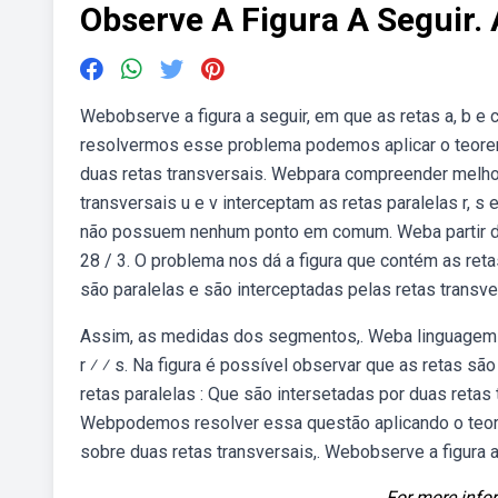
Observe A Figura A Seguir. 
Webobserve a figura a seguir, em que as retas a, b e
resolvermos esse problema podemos aplicar o teorema
duas retas transversais. Webpara compreender melhor 
transversais u e v interceptam as retas paralelas r, 
não possuem nenhum ponto em comum. Weba partir da f
28 / 3. O problema nos dá a figura que contém as retas 
são paralelas e são interceptadas pelas retas transvers
Assim, as medidas dos segmentos,. Weba linguagem ma
r ⁄ ⁄ s. Na figura é possível observar que as retas 
retas paralelas : Que são intersetadas por duas ret
Webpodemos resolver essa questão aplicando o teorem
sobre duas retas transversais,. Webobserve a figura a s
For more infor