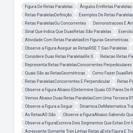
Figura De Retas Paralelas
Ângulos EmRetas Paralelas
Retas ParalelasDefinição
Exemplos De Retas Paralela
Retas ParalelasOu Concorrentes
Demonstracoes E Ang
Sinal Que Indica Que DuasRetas São Paralelas
Exercíc
Atividade Com Retas ParalelasEm Figuras Geometricas
Observe a Figura Aseguir as RetasRSE T Sao Paralelas
Considere Duas Retas ParalelasRe S
Relacao Retas Pa
Representa Retas ParalelasConcorrentes Perpediculares
Quais São as RetasGeométricas
Como Fazer DuasReta
Retas ParalelasConcorrentes E Perpendicular
Retas P
Observe a Figura Abaixo EDetermine Quais OS Pares De R
Vemos Abaixo Duas Retas ParalelasCom Uma Terceira RT
Observe a Figura a Seguir
Dinamica DeMatematica Tra
As RetasAD São
Observe a FiguraAbaixo Sabendo Que
Observe a FiguraEscreva Dois Segmentos Que Estao Em R
Acrescente Somente Tres Linhas Retas aEsta Figura E 