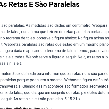
As Retas E São Paralelas
 c são paralelas. As medidas são dadas em centímetro. Webpara
 de tales, que afirma que feixes de retas paralelas cortadas p
o teorema de tales, observe a figura abaixo: Na figura acima as
s e t. Webretas paralelas são retas que estão em um mesmo plano
igura dada e aplicando o teorema de tales, temos, para o valor
r, s e t, todas. Webobserve a figura a seguir: Nela, as retas a, b,
ais r , s e t.
temática utilizada para informar que as retas r e s são parale
são paralelas porque possuem a mesma. Webnesta figura estão trê
as transversais: Quando assim acontece são formados segmentos
a de tales, que diz que um conjunto de retas paralelas determ
eguir. As retas r, s e t são paralelas. 5 15 21 x.
mation, click the button below.