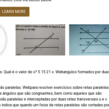
LEARN MORE
elas. Qual é o valor de x? 5 15 21 x. Webangulos formados por dua
 são paralelas. Webpara resolver exercícios sobre retas paralelas
r os ângulos que são congruentes, bem como aqueles que são
 são paralelas e interceptadas por duas retas transversais u e v.
 indica que quando um feixe de retas paralelas são cortadas po