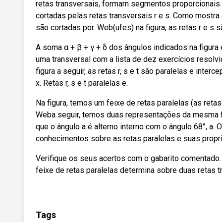
retas transversais, formam segmentos proporcionais. A
cortadas pelas retas transversais r e s. Como mostra 
são cortadas por. Web(ufes) na figura, as retas r e s s
A soma α + β + γ + δ dos ângulos indicados na figura 
uma transversal com a lista de dez exercícios resolv
figura a seguir, as retas r, s e t são paralelas e inte
x. Retas r, s e t paralelas e.
Na figura, temos um feixe de retas paralelas (as retas 
Weba seguir, temos duas representações da mesma figu
que o ângulo a é alterno interno com o ângulo 68°, a. 
conhecimentos sobre as retas paralelas e suas propri
Verifique os seus acertos com o gabarito comentado.
feixe de retas paralelas determina sobre duas retas
Tags