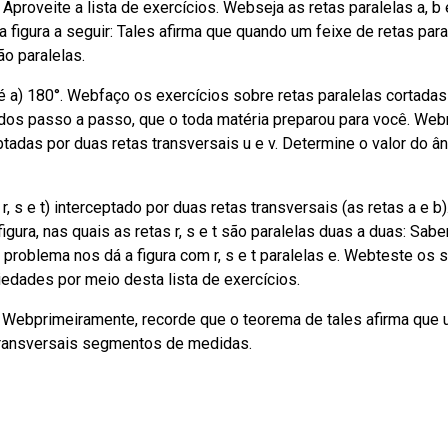
proveite a lista de exercícios. Webseja as retas paralelas a, b 
a figura a seguir: Tales afirma que quando um feixe de retas para
ão paralelas.
é a) 180°. Webfaço os exercícios sobre retas paralelas cortadas
idos passo a passo, que o toda matéria preparou para você. Web
rceptadas por duas retas transversais u e v. Determine o valor do â
r, s e t) interceptado por duas retas transversais (as retas a e b)
ra, nas quais as retas r, s e t são paralelas duas a duas: Sab
O problema nos dá a figura com r, s e t paralelas e. Webteste os 
edades por meio desta lista de exercícios.
 Webprimeiramente, recorde que o teorema de tales afirma que
 transversais segmentos de medidas.