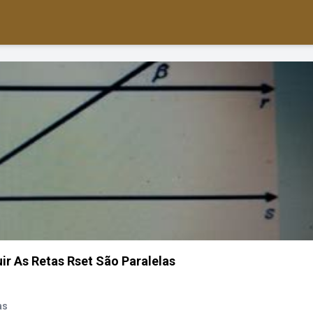
ir As Retas Rset São Paralelas
as