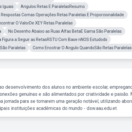
 Iguais
Angulos Retas E ParalelasResumo
Respostas Comas Operações Retas Paralelas E Proporcionalidade
contrar O ValorDe XEY Retas Paralelas
a
No Desenho Abaixo as Ruas Alfas BetaE Gama São Paralelas
a Figura a Seguir as RetasRSTU Com Base nNOS Estudods
 São Paralelas
Como Encotrar O Angulo QuandoSão Retas Paralelas
 ao desenvolvimento dos alunos no ambiente escolar, empregan
nexões genuínas e são alimentados por criatividade e paixão. 
a jornada para se tornarem uma geração notável, utilizando abo
ipais instituições acadêmicas do mundo - dsw.aau.edu.et.