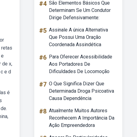
#4
São Elementos Básicos Que
Determinam Se Um Condutor
Dirige Defensivamente:
#5
Assinale A única Alternativa
Que Possui Uma Oração
or
Coordenada Assindética
 retas
 e
#6
Para Oferecer Acessibilidade
 de x,
Aos Portadores De
Dificuldades De Locomoção
 c e d
#7
O Que Significa Dizer Que
Determinada Droga Psicoativa
las é
Causa Dependência
s
 de.
#8
Atualmente Muitos Autores
ina,
Reconhecem A Importância Da
Ação Empreendedora