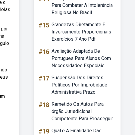
e c
Para Combater A Intolerância
lelas
Religiosa No Brasil
#15
Grandezas Diretamente E
 por
Inversamente Proporcionais
na
Exercícios 7 Ano Pdf
ngulo
#16
Avaliação Adaptada De
Portugues Para Alunos Com
.
Necessidades Especiais
endo
seus
#17
Suspensão Dos Direitos
Políticos Por Improbidade
Administrativa Prazo
 um
#18
Remetido Os Autos Para
órgão Jurisdicional
Competente Para Prosseguir
#19
Qual é A Finalidade Das