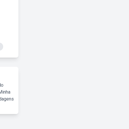
do
Minha
rdagens