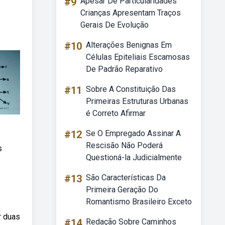
#9
Apesar De Particularidades
Crianças Apresentam Traços
Gerais De Evolução
#10
Alterações Benignas Em
Células Epiteliais Escamosas
De Padrão Reparativo
#11
Sobre A Constituição Das
Primeiras Estruturas Urbanas
é Correto Afirmar
#12
Se O Empregado Assinar A
Rescisão Não Poderá
s
Questioná-la Judicialmente
#13
São Características Da
Primeira Geração Do
Romantismo Brasileiro Exceto
r duas
#14
Redação Sobre Caminhos