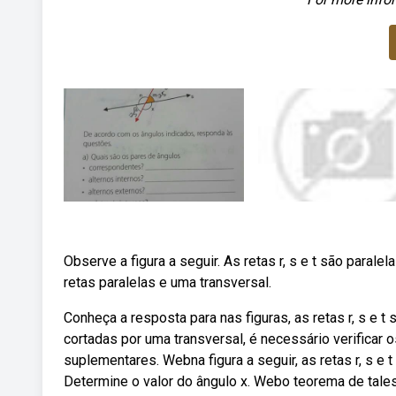
Observe a figura a seguir. As retas r, s e t são paral
retas paralelas e uma transversal.
Conheça a resposta para nas figuras, as retas r, s e t
cortadas por uma transversal, é necessário verifica
suplementares. Webna figura a seguir, as retas r, s e t
Determine o valor do ângulo x. Webo teorema de tales