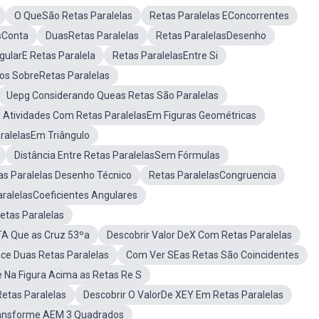
O QueSão Retas Paralelas
Retas Paralelas EConcorrentes
sConta
DuasRetas Paralelas
Retas ParalelasDesenho
ularE Retas Paralela
Retas ParalelasEntre Si
ios SobreRetas Paralelas
Uepg Considerando Queas Retas São Paralelas
Atividades Com Retas ParalelasEm Figuras Geométricas
ralelasEm Triângulo
Distância Entre Retas ParalelasSem Fórmulas
s Paralelas Desenho Técnico
Retas ParalelasCongruencia
aralelasCoeficientes Angulares
etas Paralelas
A Que as Cruz 53ºa
Descobrir Valor DeX Com Retas Paralelas
ce Duas Retas Paralelas
Com Ver SEas Retas São Coincidentes
 Na Figura Acima as Retas Re S
etas Paralelas
Descobrir O ValorDe XEY Em Retas Paralelas
Transforme AEM 3 Quadrados