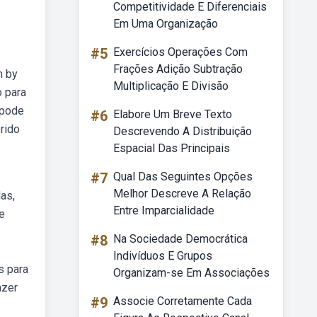
Competitividade E Diferenciais
Em Uma Organização
#5
Exercícios Operações Com
Frações Adição Subtração
h by
Multiplicação E Divisão
o para
 pode
#6
Elabore Um Breve Texto
rido
Descrevendo A Distribuição
Espacial Das Principais
#7
Qual Das Seguintes Opções
Melhor Descreve A Relação
as,
Entre Imparcialidade
 e
#8
Na Sociedade Democrática
Indivíduos E Grupos
s para
Organizam-se Em Associações
azer
#9
Associe Corretamente Cada