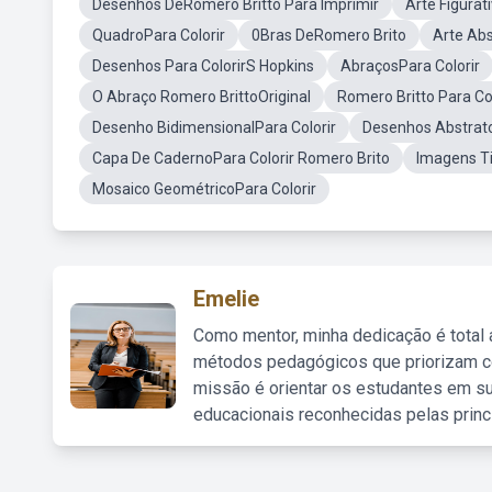
Desenhos DeRomero Britto Para Imprimir
Arte Figurat
QuadroPara Colorir
0Bras DeRomero Brito
Arte Abs
Desenhos Para ColorirS Hopkins
AbraçosPara Colorir
O Abraço Romero BrittoOriginal
Romero Britto Para Co
Desenho BidimensionalPara Colorir
Desenhos Abstrato
Capa De CadernoPara Colorir Romero Brito
Imagens Ti
Mosaico GeométricoPara Colorir
Emelie
Como mentor, minha dedicação é total
métodos pedagógicos que priorizam co
missão é orientar os estudantes em su
educacionais reconhecidas pelas princ