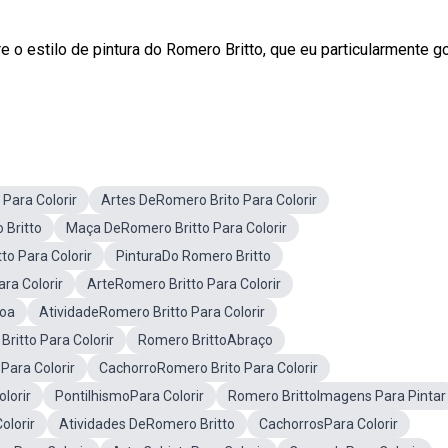
 o estilo de pintura do Romero Britto, que eu particularmente g
Para Colorir
Artes DeRomero Brito Para Colorir
 Britto
Maça DeRomero Britto Para Colorir
to Para Colorir
PinturaDo Romero Britto
ra Colorir
ArteRomero Britto Para Colorir
coa
AtividadeRomero Britto Para Colorir
ritto Para Colorir
Romero BrittoAbraço
Para Colorir
CachorroRomero Brito Para Colorir
lorir
PontilhismoPara Colorir
Romero BrittoImagens Para Pintar
olorir
Atividades DeRomero Britto
CachorrosPara Colorir