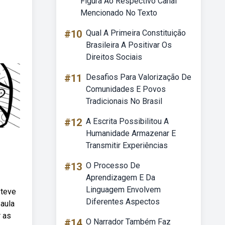
Figura Ao Respectivo Canal
Mencionado No Texto
#10
Qual A Primeira Constituição
Brasileira A Positivar Os
Direitos Sociais
#11
Desafios Para Valorização De
Comunidades E Povos
Tradicionais No Brasil
#12
A Escrita Possibilitou A
Humanidade Armazenar E
Transmitir Experiências
#13
O Processo De
Aprendizagem E Da
Linguagem Envolvem
 teve
Diferentes Aspectos
 aula
r as
#14
O Narrador Também Faz