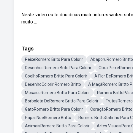
Neste vídeo eu te dou dicas muito interessantes sobre
muito ...
Tags
PeixeRomero Brito Para Colorir
AbaporuRomero Britto 
DesenhosRomero Brito Para Colorir
Obra PeixeRomero
CoelhoRomero Britto Para Colorir
A Flor DeRomero Brit
DesenhoColorir Romero Britto
A MaçãRomero Britto Pa
MosaicoRomero Britto Para Colorir
Romero BrittoPás
Borboleta DeRomero Britto Para Colorir
FrutasRomero B
GatoRomero Britto Para Colorir
CoraçãoRomero Britto 
Papai NoelRomero Britto
Romero BrittoGatinho Para Co
AnimaisRomero Britto Para Colorir
Artes VisuaisPara C