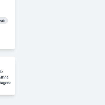
orir
do
Minha
rdagens