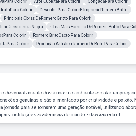
ivaPara Colorir
Arte CubistaPara Colorir
CongadaPara Colorir
trataPara Colorir
Desenho Para ColorirE Imprimir Romero Britto
Principais Obras DeRomero Britto Para Colorir
lorirConsciencia Negra
Obra Mais Famosa DeRomero Britto Para Col
sPara Colorir
Romero BritoCacto Para Colorir
ntaPara Colorir
Produção Artistica Romero DeBrito Para Colorir
 ao desenvolvimento dos alunos no ambiente escolar, empregan
nexões genuínas e são alimentados por criatividade e paixão. 
a jornada para se tornarem uma geração notável, utilizando abo
ipais instituições acadêmicas do mundo - dsw.aau.edu.et.