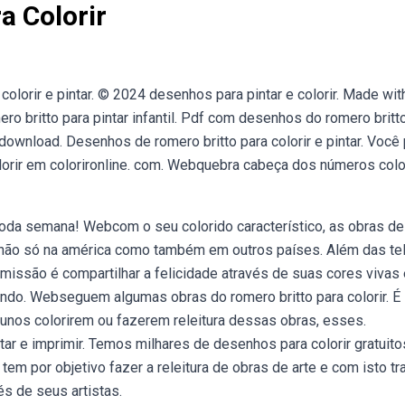
a Colorir
olorir e pintar. © 2024 desenhos para pintar e colorir. Made wit
britto para pintar infantil. Pdf com desenhos do romero britt
r download. Desenhos de romero britto para colorir e pintar. Você
olorir em colorironline. com. Webquebra cabeça dos números colo
r toda semana! Webcom o seu colorido característico, as obras de
 não só na américa como também em outros países. Além das tel
a missão é compartilhar a felicidade através de suas cores vivas
 sendo. Webseguem algumas obras do romero britto para colorir. É
lunos colorirem ou fazerem releitura dessas obras, esses.
tar e imprimir. Temos milhares de desenhos para colorir gratuito
tem por objetivo fazer a releitura de obras de arte e com isto tr
vés de seus artistas.