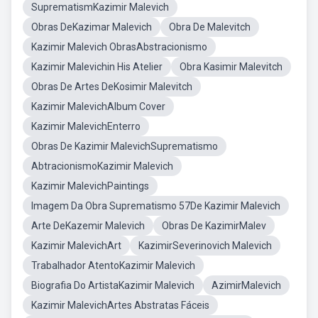
SuprematismKazimir Malevich
Obras DeKazimar Malevich
Obra De Malevitch
Kazimir Malevich ObrasAbstracionismo
Kazimir Malevichin His Atelier
Obra Kasimir Malevitch
Obras De Artes DeKosimir Malevitch
Kazimir MalevichAlbum Cover
Kazimir MalevichEnterro
Obras De Kazimir MalevichSuprematismo
AbtracionismoKazimir Malevich
Kazimir MalevichPaintings
Imagem Da Obra Suprematismo 57De Kazimir Malevich
Arte DeKazemir Malevich
Obras De KazimirMalev
Kazimir MalevichArt
KazimirSeverinovich Malevich
Trabalhador AtentoKazimir Malevich
Biografia Do ArtistaKazimir Malevich
AzimirMalevich
Kazimir MalevichArtes Abstratas Fáceis