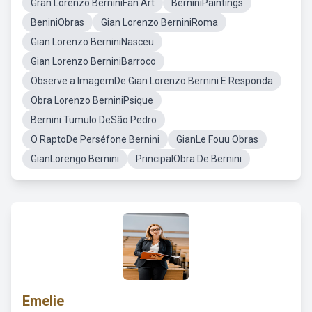
Gran Lorenzo BerniniFan Art
BerniniPaintings
BeniniObras
Gian Lorenzo BerniniRoma
Gian Lorenzo BerniniNasceu
Gian Lorenzo BerniniBarroco
Observe a ImagemDe Gian Lorenzo Bernini E Responda
Obra Lorenzo BerniniPsique
Bernini Tumulo DeSão Pedro
O RaptoDe Perséfone Bernini
GianLe Fouu Obras
GianLorengo Bernini
PrincipalObra De Bernini
Emelie