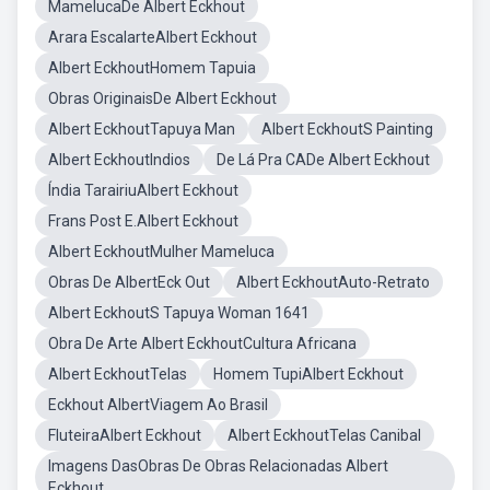
MamelucaDe Albert Eckhout
Arara EscalarteAlbert Eckhout
Albert EckhoutHomem Tapuia
Obras OriginaisDe Albert Eckhout
Albert EckhoutTapuya Man
Albert EckhoutS Painting
Albert EckhoutIndios
De Lá Pra CADe Albert Eckhout
Índia TarairiuAlbert Eckhout
Frans Post E.Albert Eckhout
Albert EckhoutMulher Mameluca
Obras De AlbertEck Out
Albert EckhoutAuto-Retrato
Albert EckhoutS Tapuya Woman 1641
Obra De Arte Albert EckhoutCultura Africana
Albert EckhoutTelas
Homem TupiAlbert Eckhout
Eckhout AlbertViagem Ao Brasil
FluteiraAlbert Eckhout
Albert EckhoutTelas Canibal
Imagens DasObras De Obras Relacionadas Albert
Eckhout