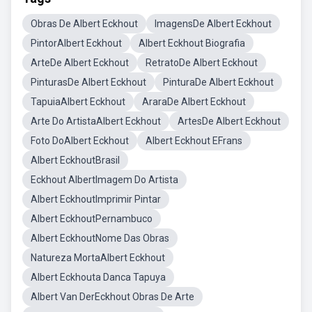
Obras De Albert Eckhout
ImagensDe Albert Eckhout
PintorAlbert Eckhout
Albert Eckhout Biografia
ArteDe Albert Eckhout
RetratoDe Albert Eckhout
PinturasDe Albert Eckhout
PinturaDe Albert Eckhout
TapuiaAlbert Eckhout
AraraDe Albert Eckhout
Arte Do ArtistaAlbert Eckhout
ArtesDe Albert Eckhout
Foto DoAlbert Eckhout
Albert Eckhout EFrans
Albert EckhoutBrasil
Eckhout AlbertImagem Do Artista
Albert EckhoutImprimir Pintar
Albert EckhoutPernambuco
Albert EckhoutNome Das Obras
Natureza MortaAlbert Eckhout
Albert Eckhouta Danca Tapuya
Albert Van DerEckhout Obras De Arte