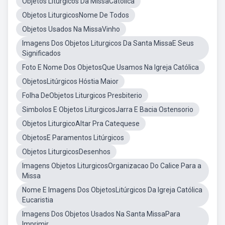
Objetos Litúrgicos Da MissaCatólica
Objetos LiturgicosNome De Todos
Objetos Usados Na MissaVinho
Imagens Dos Objetos Liturgicos Da Santa MissaE Seus
Significados
Foto E Nome Dos ObjetosQue Usamos Na Igreja Católica
ObjetosLitúrgicos Hóstia Maior
Folha DeObjetos Liturgicos Presbiterio
Simbolos E Objetos LiturgicosJarra E Bacia Ostensorio
Objetos LiturgicoAltar Pra Catequese
ObjetosE Paramentos Litúrgicos
Objetos LiturgicosDesenhos
Imagens Objetos LiturgicosOrganizacao Do Calice Para a
Missa
Nome E Imagens Dos ObjetosLitúrgicos Da Igreja Católica
Eucaristia
Imagens Dos Objetos Usados Na Santa MissaPara
Imprimir