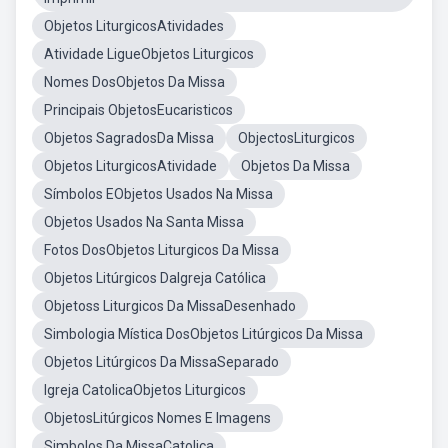
Objetos LiturgicosAtividades
Atividade LigueObjetos Liturgicos
Nomes DosObjetos Da Missa
Principais ObjetosEucaristicos
Objetos SagradosDa Missa
ObjectosLiturgicos
Objetos LiturgicosAtividade
Objetos Da Missa
Símbolos EObjetos Usados Na Missa
Objetos Usados Na Santa Missa
Fotos DosObjetos Liturgicos Da Missa
Objetos Litúrgicos DaIgreja Católica
Objetoss Liturgicos Da MissaDesenhado
Simbologia Mística DosObjetos Litúrgicos Da Missa
Objetos Litúrgicos Da MissaSeparado
Igreja CatolicaObjetos Liturgicos
ObjetosLitúrgicos Nomes E Imagens
Simbolos Da MissaCatolica