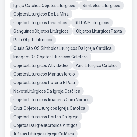
Igreja Catolica ObjetosLiturgicos
Simbolos Liturgicos
ObjetosLiturgicos De La Misa
ObjetosLiturgicos Desenhos
RITUAISLitúrgicos
SanguíneoObjetos Litúrgicos
Objetos LitúrgicosPasta
Pala ObjetoLiturgico
Quais São OS SímbolosLitúrgicos Da Igreja Católica
Imagem De ObjetosLiturgicos Galetera
ObjetosLiturgicos Atividades
Ano Litúrgico Católico
ObjetosLiturgicos Mangustergio
ObjetosLiturgicos Patena E Pala
NavetaLitúrgicos Da Igreja Católica
ObjetosLiturgicos Imagens Com Nomes
Cruz ObjetosLiturgicos Igreja Catolica
ObjetosLiturgicos Partes Da Igreja
Objetos Da IgrejaCatolica Antigos
Alfaias LitúrgicasIgreja Católica