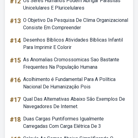
#12
Os Seres Humanos Podem Abrigar Parasitas
Unicelulares E Pluricelulares
#13
O Objetivo Da Pesquisa De Clima Organizacional
Consiste Em Compreender
#14
Desenhos Bíblicos Atividades Bíblicas Infantil
Para Imprimir E Colorir
#15
As Anomalias Cromossomicas Sao Bastante
Frequentes Na População Humana
#16
Acolhimento é Fundamental Para A Política
Nacional De Humanização Pois
#17
Qual Das Alternativas Abaixo São Exemplos De
Navegadores De Internet.
#18
Duas Cargas Puntiformes Igualmente
Carregadas Com Carga Elétrica De 3