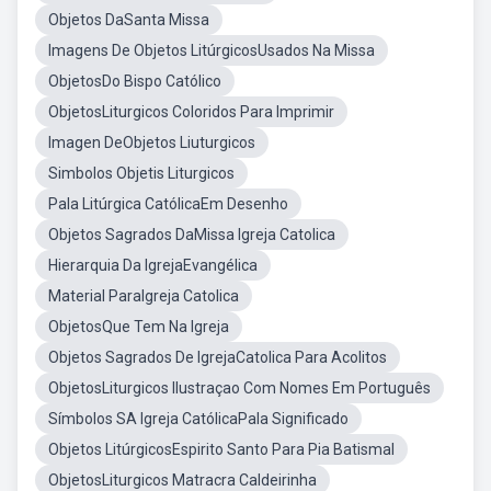
Objetos DaSanta Missa
Imagens De Objetos LitúrgicosUsados Na Missa
ObjetosDo Bispo Católico
ObjetosLiturgicos Coloridos Para Imprimir
Imagen DeObjetos Liuturgicos
Simbolos Objetis Liturgicos
Pala Litúrgica CatólicaEm Desenho
Objetos Sagrados DaMissa Igreja Catolica
Hierarquia Da IgrejaEvangélica
Material ParaIgreja Catolica
ObjetosQue Tem Na Igreja
Objetos Sagrados De IgrejaCatolica Para Acolitos
ObjetosLiturgicos Ilustraçao Com Nomes Em Português
Símbolos SA Igreja CatólicaPala Significado
Objetos LitúrgicosEspirito Santo Para Pia Batismal
ObjetosLiturgicos Matracra Caldeirinha