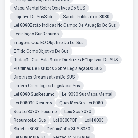
Mapa Mental SobreObjetivos Do SUS
Objetivo Do SusSlides
Saúde PúblicaLeis 8080
Lei 8080Estão Inclidas No Campo De Atuação Do Sus
Legislaçao SusResumo
Imagens Qua EO Objetivo Da Lei Sus
E Tido ComoObjetivo Do Sus
Redação Que Fala Sobre Diretrizes EObjetivos Do SUS
Planilhas De Estudos Sobre LegislaçaoDo SUS
Diretrizes OrganizativasDo SUS
Ordem Cronologica LegislaçaoSus
Lei 8080 SusResumo
Lei 8080 SusMapa Mental
Lei 808090 Resumo
QuestõesSus Lei 8080
Sus Lei80808 Resumo
Leis Sus 8080
ResumosLei Sus
Lei 8080PDF
LeiN 8080
SlideLei 8080
DefiniçãoDo SUS 8080
Lei 8080Aula 1O
GestaoDo SUS 8080