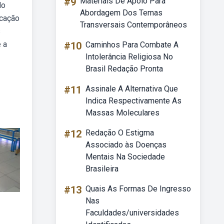
#9
Materiais De Apoio Para
do
Abordagem Dos Temas
ucação
Transversais Contemporâneos
s
 a
#10
Caminhos Para Combate A
Intolerância Religiosa No
Brasil Redação Pronta
#11
Assinale A Alternativa Que
Indica Respectivamente As
Massas Moleculares
#12
Redação O Estigma
Associado às Doenças
Mentais Na Sociedade
Brasileira
#13
Quais As Formas De Ingresso
Nas
Faculdades/universidades