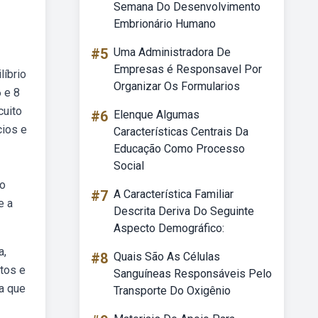
Semana Do Desenvolvimento
Embrionário Humano
#5
Uma Administradora De
Empresas é Responsavel Por
líbrio
Organizar Os Formularios
 e 8
cuito
#6
Elenque Algumas
cios e
Características Centrais Da
Educação Como Processo
Social
do
#7
A Característica Familiar
e a
Descrita Deriva Do Seguinte
Aspecto Demográfico:
a,
#8
Quais São As Células
etos e
Sanguíneas Responsáveis Pelo
ca que
Transporte Do Oxigênio