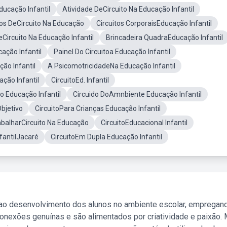
ducação Infantil
Atividade DeCircuito Na Educação Infantil
os DeCircuito Na Educação
Circuitos CorporaisEducação Infantil
eCircuito Na Educação Infantil
Brincadeira QuadraEducação Infantil
ação Infantil
Painel Do Circuitoa Educação Infantil
ão Infantil
A PsicomotricidadeNa Educação Infantil
ação Infantil
CircuitoEd. Infantil
to Educação Infantil
Circuido DoAmnbiente Educação Infantil
Objetivo
CircuitoPara Crianças Educação Infantil
abalharCircuito Na Educação
CircuitoEducacional Infantil
nfantilJacaré
CircuitoEm Dupla Educação Infantil
 ao desenvolvimento dos alunos no ambiente escolar, empregan
nexões genuínas e são alimentados por criatividade e paixão. 