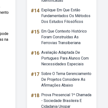
Identificadas
m
#14
Explique Em Que Estão
imento
Fundamentados Os Métodos
Dos Estudos Filosóficos
#15
Em Que Contexto Histórico
 pode
Foram Construídas As
as na
Ferrovias Transiberiana
#16
Avaliação Adaptada De
Portugues Para Alunos Com
Necessidades Especiais
#17
Sobre O Tema Gerenciamento
De Projetos Considere As
Afirmações Abaixo
#18
Prova Presencial 1º Chamada
- Sociedade Brasileira E
Cidadania Unopar