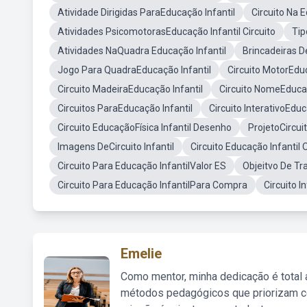
Atividade Dirigidas ParaEducação Infantil
Circuito Na E
Atividades PsicomotorasEducação Infantil Circuito
Tip
Atividades NaQuadra Educação Infantil
Brincadeiras D
Jogo Para QuadraEducação Infantil
Circuito MotorEduc
Circuito MadeiraEducação Infantil
Circuito NomeEducaç
Circuitos ParaEducação Infantil
Circuito InterativoEduc
Circuito EducaçãoFísica Infantil Desenho
ProjetoCircui
Imagens DeCircuito Infantil
Circuito Educação Infantil 
Circuito Para Educação InfantilValor ES
Objeitvo De Tr
Circuito Para Educação InfantilPara Compra
Circuito I
Emelie
Como mentor, minha dedicação é total
métodos pedagógicos que priorizam co