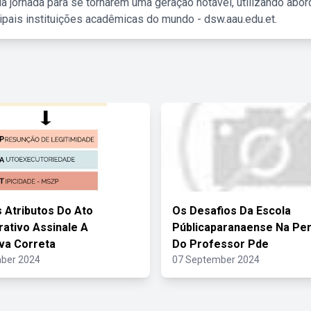
a jornada para se tornarem uma geração notável, utilizando abo
ipais instituições acadêmicas do mundo - dsw.aau.edu.et.
 Atributos Do Ato
Os Desafios Da Escola
rativo Assinale A
Públicaparanaense Na Per
iva Correta
Do Professor Pde
ber 2024
07 September 2024