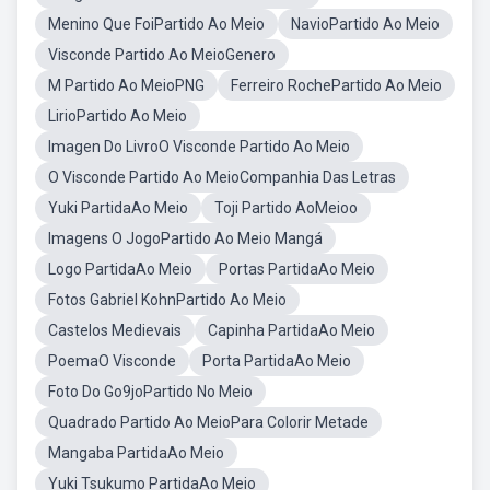
Menino Que FoiPartido Ao Meio
NavioPartido Ao Meio
Visconde Partido Ao MeioGenero
M Partido Ao MeioPNG
Ferreiro RochePartido Ao Meio
LirioPartido Ao Meio
Imagen Do LivroO Visconde Partido Ao Meio
O Visconde Partido Ao MeioCompanhia Das Letras
Yuki PartidaAo Meio
Toji Partido AoMeioo
Imagens O JogoPartido Ao Meio Mangá
Logo PartidaAo Meio
Portas PartidaAo Meio
Fotos Gabriel KohnPartido Ao Meio
Castelos Medievais
Capinha PartidaAo Meio
PoemaO Visconde
Porta PartidaAo Meio
Foto Do Go9joPartido No Meio
Quadrado Partido Ao MeioPara Colorir Metade
Mangaba PartidaAo Meio
Yuki Tsukumo PartidaAo Meio