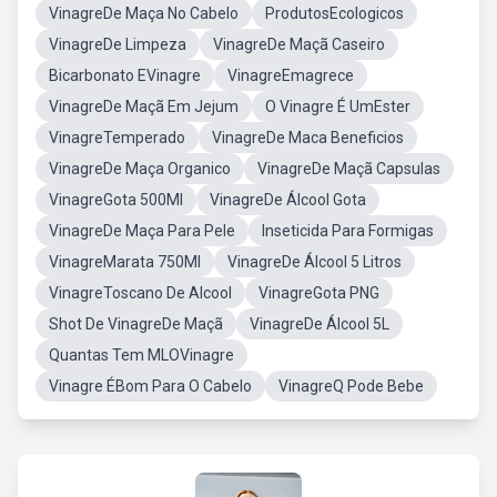
VinagreDe Maça No Cabelo
ProdutosEcologicos
VinagreDe Limpeza
VinagreDe Maçã Caseiro
Bicarbonato EVinagre
VinagreEmagrece
VinagreDe Maçã Em Jejum
O Vinagre É UmEster
VinagreTemperado
VinagreDe Maca Beneficios
VinagreDe Maça Organico
VinagreDe Maçã Capsulas
VinagreGota 500Ml
VinagreDe Álcool Gota
VinagreDe Maça Para Pele
Inseticida Para Formigas
VinagreMarata 750Ml
VinagreDe Álcool 5 Litros
VinagreToscano De Alcool
VinagreGota PNG
Shot De VinagreDe Maçã
VinagreDe Álcool 5L
Quantas Tem MLOVinagre
Vinagre ÉBom Para O Cabelo
VinagreQ Pode Bebe