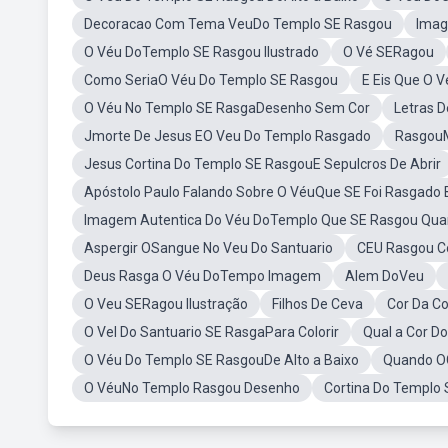
Decoracao Com Tema VeuDo Templo SE Rasgou
Imag
O Véu DoTemplo SE Rasgou Ilustrado
O Vé SERagou
Como SeriaO Véu Do Templo SE Rasgou
E Eis Que O 
O Véu No Templo SE RasgaDesenho Sem Cor
Letras 
Jmorte De Jesus EO Veu Do Templo Rasgado
Rasgou
Jesus Cortina Do Templo SE RasgouE Sepulcros De Abrir
Apóstolo Paulo Falando Sobre O VéuQue SE Foi Rasgado B
Imagem Autentica Do Véu DoTemplo Que SE Rasgou Qua
Aspergir OSangue No Veu Do Santuario
CEU Rasgou C
Deus Rasga O Véu DoTempo Imagem
Alem DoVeu
O Veu SERagou Ilustração
Filhos De Ceva
Cor Da C
O Vel Do Santuario SE RasgaPara Colorir
Qual a Cor D
O Véu Do Templo SE RasgouDe Alto a Baixo
Quando O
O VéuNo Templo Rasgou Desenho
Cortina Do Templo