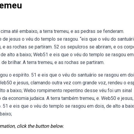
remeu
cima até embaixo, a terra tremeu, e as pedras se fenderam.
 de jesus o véu do templo se rasgou. “eis que o véu do santuár
u, e as rochas se partiram. 52 os sepulcros se abriram, e os corp
de alto a baixo; Web51 e eis que o véu do templo se rasgou em
de brilhar. A terra tremeu, e as rochas se partiram.
u o espírito. 51 e eis que o véu do santuário se rasgou em doi
 Web50 e jesus, clamando outra vez com grande voz, rendeu o espí
lto a baixo; Webo rompimento repentino desse véu foi um sinal
o da economia judaica. A terra também tremeu, e. Web50 e jesus,
 51 e eis que o véu do templo se rasgou em dois, de alto a baix
baixo;
mation, click the button below.