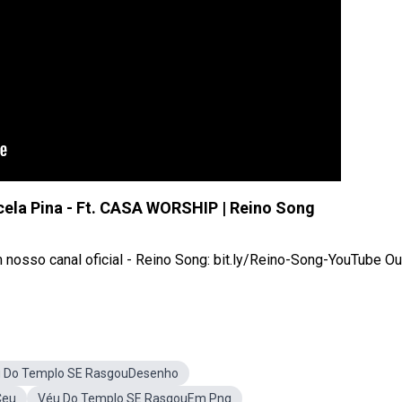
rcela Pina - Ft. CASA WORSHIP | Reino Song
nosso canal oficial - Reino Song: bit.ly/Reino-Song-YouTube Ouç
 Do Templo SE RasgouDesenho
Ceu
Véu Do Templo SE RasgouEm Png