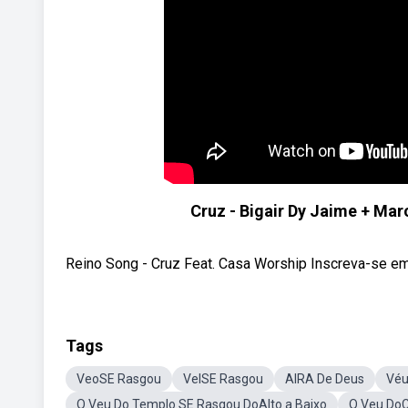
Cruz - Bigair Dy Jaime + Ma
Reino Song - Cruz Feat. Casa Worship Inscreva-se em 
Tags
VeoSE Rasgou
VelSE Rasgou
AIRA De Deus
Véu
O Veu Do Templo SE Rasgou DoAlto a Baixo
O Veu Do