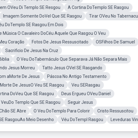
em OVeu Di Templo SE Resgou
A Cortina DoTemplo SE Rasgou
Imagem Somente DoVel Que SE Rasgou
Tirar OVeu No Tabernacu
Véu DoTemplo SE Rasgou Em Dois
De Música O Cavaleiro DoCéu Aquele Que Rasgou O Veu
Meu Coração
Fotos De Jesus Ressuscitado
OSFilhos De Samuel
Sacrificio De Jesus Na Cruz
iblia
O Veu DoTabernáculo Que Separava Já Não Separa Mais
ndo Jesus Morreu
Tatto Jesus OVel SE Rasgando
om aMorte De Jesus
Páscoa No Antigo Testamento
Morte De JesusO Veu SE Rasgou
Veu SERasgau
ortina DoVeu Que SE Rasgou
Deus Ergueu OVeu Daniel
o VeuDo Templo Que SE Rasgou
Seguir Jesus
Chão SE Abre
O Veu DoTemplo Para Colorir
Cristo Ressuscitou
 SE RasgouAo Meio Desenho
Véu DoTempl Rasgou
Leveduras Vi