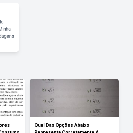
do
Minha
rdagens
dores
Qual Das Opções Abaixo
 Consumo
Representa Corretamente A