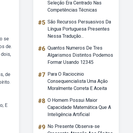
Seleção Era Centrado Nas
Competências Técnicas
#5
São Recursos Persuasivos Da
Língua Portuguesa Presentes
Nessa Tradução...
io se
os de.
#6
Quantos Numeros De Tres
 dois,
Algarismos Distintos Podemos
Formar Usando 12345
#7
Para O Raciocinio
s, de
Consequencialista Uma Ação
rito.
Moralmente Correta E Aceita
#8
O Homem Possui Maior
o; E
Capacidade Matemática Que A
Inteligência Artificial
#9
No Presente Observa-se