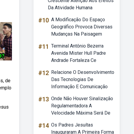
Crescente Atenção Aos Efeitos
Da Atividade Humana
#10
A Modificação Do Espaço
Geográfico Provoca Diversas
Mudanças Na Paisagem
#11
Terminal Antônio Bezerra
Avenida Mister Hull Padre
Andrade Fortaleza Ce
#12
Relacione O Desenvolvimento
Das Tecnologias De
s, de
Informação E Comunicação
templo
#13
Onde Não Houver Sinalização
Regulamentadora A
jesus
Velocidade Máxima Será De
#14
Os Padres Jesuítas
Inauguraram A Primeira Forma