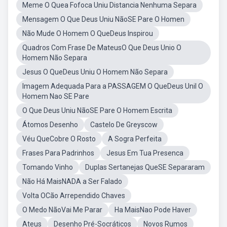
Meme O Quea Fofoca Uniu Distancia Nenhuma Separa
Mensagem O Que Deus Uniu NãoSE Pare O Homen
Não Mude O Homem O QueDeus Inspirou
Quadros Com Frase De MateusO Que Deus Unio O
Homem Não Separa
Jesus O QueDeus Uniu O Homem Não Separa
Imagem Adequada Para a PASSAGEM O QueDeus Unil O
Homem Nao SE Pare
O Que Deus Uniu NãoSE Pare O Homem Escrita
Átomos Desenho
Castelo De Greyscow
Véu QueCobre O Rosto
A Sogra Perfeita
Frases Para Padrinhos
Jesus Em Tua Presenca
Tomando Vinho
Duplas Sertanejas QueSE Separaram
Não Há MaisNADA a Ser Falado
Volta OCão Arrependido Chaves
O Medo NãoVai Me Parar
Ha MaisNao Pode Haver
Ateus
Desenho Pré-Socráticos
Novos Rumos