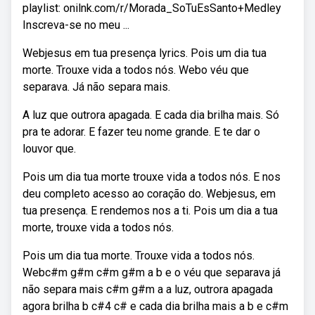
playlist: onilnk.com/r/Morada_SoTuEsSanto+Medley
Inscreva-se no meu ...
Webjesus em tua presença lyrics. Pois um dia tua
morte. Trouxe vida a todos nós. Webo véu que
separava. Já não separa mais.
A luz que outrora apagada. E cada dia brilha mais. Só
pra te adorar. E fazer teu nome grande. E te dar o
louvor que.
Pois um dia tua morte trouxe vida a todos nós. E nos
deu completo acesso ao coração do. Webjesus, em
tua presença. E rendemos nos a ti. Pois um dia a tua
morte, trouxe vida a todos nós.
Pois um dia tua morte. Trouxe vida a todos nós.
Webc#m g#m c#m g#m a b e o véu que separava já
não separa mais c#m g#m a a luz, outrora apagada
agora brilha b c#4 c# e cada dia brilha mais a b e c#m