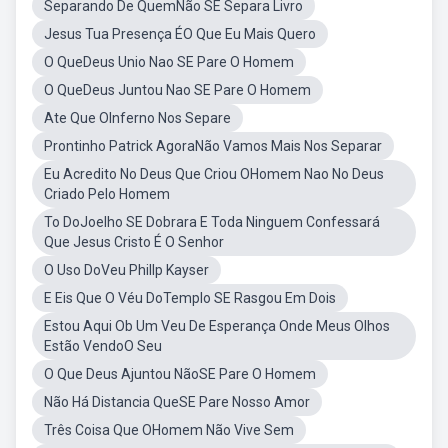
Separando De QuemNão SE Separa Livro
Jesus Tua Presença ÉO Que Eu Mais Quero
O QueDeus Unio Nao SE Pare O Homem
O QueDeus Juntou Nao SE Pare O Homem
Ate Que OInferno Nos Separe
Prontinho Patrick AgoraNão Vamos Mais Nos Separar
Eu Acredito No Deus Que Criou OHomem Nao No Deus
Criado Pelo Homem
To DoJoelho SE Dobrara E Toda Ninguem Confessará
Que Jesus Cristo É O Senhor
O Uso DoVeu Phillp Kayser
E Eis Que O Véu DoTemplo SE Rasgou Em Dois
Estou Aqui Ob Um Veu De Esperança Onde Meus Olhos
Estão VendoO Seu
O Que Deus Ajuntou NãoSE Pare O Homem
Não Há Distancia QueSE Pare Nosso Amor
Três Coisa Que OHomem Não Vive Sem