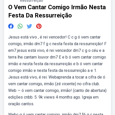
Ressurreição
O Vem Cantar Comigo Irmão Nesta
Festa Da Ressurreição
Jesus está vivo , é rei vencedor! C c g ó vem cantar
comigo, irmão dm7 f g c nesta festa da ressurreição! F
em7 jesus está vivo, é rei vencedor dm7 c g o céu e a
terra lhe cantam louvor dm7 E e b ó vem cantar comigo
irmão e nesta festa da ressurreição e b ó vem cantar
comigo irmão e nesta festa da ressurreição a e 1.
Jesus está vivo, é rei. Webaprenda a tocar a cifra de ó
vem cantar comigo, irmão (zé vicente) no cifra club.
Web — ó vem cantar comigo, irmão! (canto de abertura)
edições cnbb. 5. 9k views 4 months ago. Igreja em
oração cantos.
Webc g ó vem cantar comigo, irmão dm7 f6 g c nesta