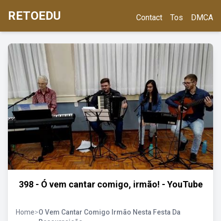
RETOEDU
Contact
Tos
DMCA
398 - Ó vem cantar comigo, irmão! - YouTube
Home
>
O Vem Cantar Comigo Irmão Nesta Festa Da