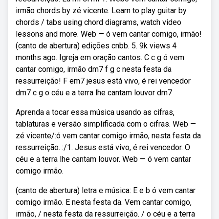
irmão chords by zé vicente. Learn to play guitar by
chords / tabs using chord diagrams, watch video
lessons and more. Web — ó vem cantar comigo, irmão!
(canto de abertura) edições cnbb. 5. 9k views 4
months ago. Igreja em oração cantos. C c g ó vem
cantar comigo, irmão dm7 f g c nesta festa da
ressurreição! F em7 jesus está vivo, é rei vencedor
dm7 c g o céu e a terra lhe cantam louvor dm7
Aprenda a tocar essa música usando as cifras,
tablaturas e versão simplificada com o cifras. Web —
zé vicente/:ó vem cantar comigo irmão, nesta festa da
ressurreição. :/1. Jesus está vivo, é rei vencedor. O
céu e a terra lhe cantam louvor. Web — ó vem cantar
comigo irmão.
(canto de abertura) letra e música: E e b ó vem cantar
comigo irmão. E nesta festa da. Vem cantar comigo,
irmão, / nesta festa da ressurreição. / o céu e a terra