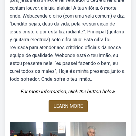
(bis) jesus está vivo, é rei vencedor o céu e a terra lhe
cantam louvor, aleluia, aleluia! A tua vitória, ó morte,
onde. Webacende o círio (com uma vela comum) e diz:
“bendito sejas, deus da vida, pela ressurreição de
jesus cristo e por esta luz radiante”. Principal (guitarra
y guitarra eléctrica) selo cifra club: Esta cifra foi
revisada para atender aos critérios oficiais da nossa
equipe de qualidade. Webonde está o teu irmão, eu
estou presente nele. “eu passei fazendo o bem, eu
curei todos os males”; Hoje és minha presença junto a
todo sofredor: Onde sofre o teu irmão,.
For more information, click the button below.
LEARN MORE