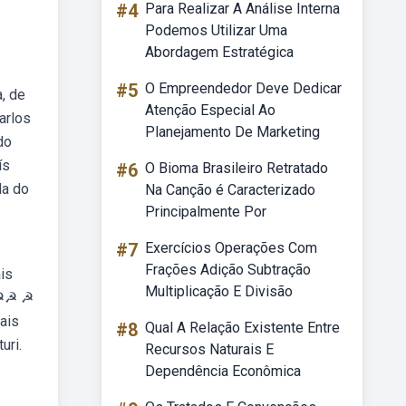
#4
Para Realizar A Análise Interna
Podemos Utilizar Uma
Abordagem Estratégica
#5
O Empreendedor Deve Dedicar
a, de
Atenção Especial Ao
arlos
Planejamento De Marketing
do
ís
#6
O Bioma Brasileiro Retratado
da do
Na Canção é Caracterizado
Principalmente Por
#7
Exercícios Operações Com
Frações Adição Subtração
is
Multiplicação E Divisão
☭ ☭☭ ☭
ais
#8
Qual A Relação Existente Entre
uri.
Recursos Naturais E
Dependência Econômica