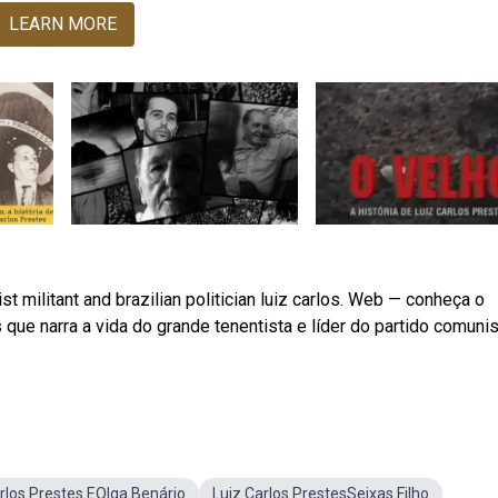
LEARN MORE
ist militant and brazilian politician luiz carlos. Web — conheça o
s que narra a vida do grande tenentista e líder do partido comuni
rlos Prestes EOlga Benário
Luiz Carlos PrestesSeixas Filho