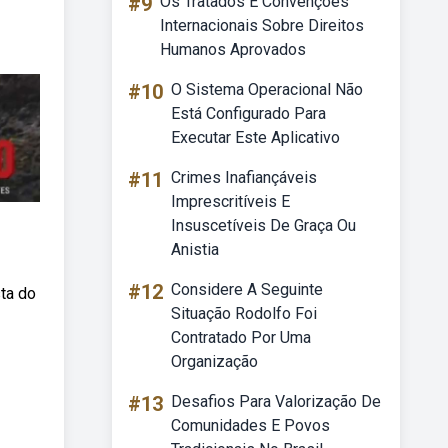
#9
Os Tratados E Convenções
Internacionais Sobre Direitos
Humanos Aprovados
#10
O Sistema Operacional Não
Está Configurado Para
Executar Este Aplicativo
#11
Crimes Inafiançáveis
Imprescritíveis E
Insuscetíveis De Graça Ou
Anistia
#12
Considere A Seguinte
sta do
Situação Rodolfo Foi
Contratado Por Uma
Organização
#13
Desafios Para Valorização De
Comunidades E Povos