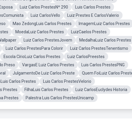
 Esposa
Luiz Carlos PrestesNº 290
Luis Carlos Prestes
tesComunista
Luiz CarlosVello
Luiz Prestes E CarlosValerio
eso
Mao ZedongLuis Carlos Prestes
ImagemLuiz Carlos Prestes
estes
MoedaLuiz Carlos Prestes
LuizCaelos Prestes
Wallpaper
Luiz Carlos PrestesJovem
MedalhaLuiz Carlos Prestes
Luiz Carlos PrestesPara Colorir
Luiz Carlos PrestesTenentismo
Escola CírioLuiz Carlos Prestes
Luiz CarlosPreestes
do Preso
VargasE Luiz Carlos Prestes
Luis Carlos PrestesPNG
ral
JulgamentoDe Luiz Carlos Preste
Quem FoiLuiz Carlos Prest
sLuis Carlos Prestes
Luis Carlos PrestesVelorio
os Prestes
FilhaLuis Carlos Prestes
Luiz CarlosEuclydes Historia
na Prestes
Palestra Luis Carlos PrestesUnicamp