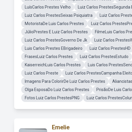
LuísCarlos Prestes Velho
Luiz Carlos PrestesSegunda
Luiz Carlos PrestesSeixas Psiquiatra
Luiz Carlos Pres
MotoristaDe Luis Carlos Prestes
Luiz Carlos PrestesPr
JúlioPrestes E Luiz Carlos Prestes
FilmeLuis Carlos Pr
Luiz Carlos PrestesGoverno De Jk
Luiz Carlos Prestes
Luis Carlos Prestes EBrigadeiro
Luiz Carlos PrestesHD
FrasesLuiz Carlos Prestes
Luiz Carlos PrestesEstudo
KaiserreichLuis Carlos Prestes
Luis Carlos PrestesSen
Luiz Carlos Preste
Luiz Carlos PrestesCampanha Eleito
Imagens Para ColorirDe Luiz Carlos Prestes
Aliancista
Olga EsposaDo Luiz Carlos Prestes
PrisãoDe Luis Carl
Fotos Luiz Carlos PrestesPNG
Luiz Carlos PrestesColu
Emelie