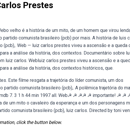
Carlos Prestes
r. Webo velho é a história de um mito, de um homem que virou lend
rtido comunista brasileiro (pcb) por mais. A história de luis c
ro (pcb),. Web — luiz carlos prestes viveu a ascensão e a queda 
ra a análise da história, dos contextos. Documentário sobre lu
om luiz carlos. Webluiz carlos prestes viveu a ascensão e a que
a a análise da história, dos contextos históricos, que.
stes. Este filme resgata a trajetória do líder comunista, um dos
partido comunista brasileiro (pcb),. A polêmica trajetória do ma
x. Imdb 7. 3 1 h 44 min 1997 all. Web☭ ☭ ☭☭ ☭ importante! ☭ 
tória de um mito o cavaleiro da esperança e um dos personagens m
do comunista brasileiro (pcb), luiz carlos. Directed by toni vent
mation, click the button below.