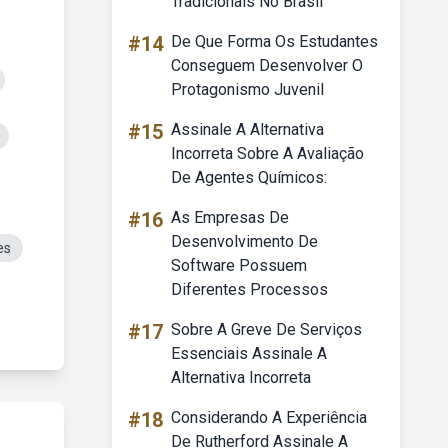
Tradicionais No Brasil
#14
De Que Forma Os Estudantes
Conseguem Desenvolver O
Protagonismo Juvenil
#15
Assinale A Alternativa
Incorreta Sobre A Avaliação
De Agentes Químicos:
#16
As Empresas De
Desenvolvimento De
es
Software Possuem
Diferentes Processos
#17
Sobre A Greve De Serviços
Essenciais Assinale A
Alternativa Incorreta
#18
Considerando A Experiência
De Rutherford Assinale A