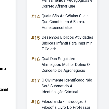
Pensamentos Pedagógicos é
Correto Afirmar Que
#14
Quais São As Células Gliais
Que Constituem A Barreira
Hematoencefálica
#15
Desenhos Bíblicos Atividades
Bíblicas Infantil Para Imprimir
E Colorir
#16
Qual Das Seguintes
Afirmações Melhor Define O
ano
Conceito De Agronegócio
#17
O Civilmente Identificado Não
Será Submetido A
anal.
Identificação Criminal
#18
Filosofando - Introdução à
Filosofia Livro Do Professor