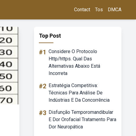
Contact
Tos
DMCA
Top Post
#1
Considere O Protocolo
Http/https. Qual Das
Alternativas Abaixo Está
Incorreta
#2
Estratégia Competitiva:
Técnicas Para Análise De
Indústrias E Da Concorrência
#3
Disfunção Temporomandibular
E Dor Orofacial Tratamento Para
Dor Neuropática