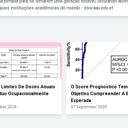
a jornada para se tornarem uma geração notável, utilizando abo
ipais instituições acadêmicas do mundo - dsw.aau.edu.et.
 Limites De Doses Anuais
O Score Prognostico Te
íduo Ocupacionalmente
Objetivo Compreender A 
Esperada
ber 2024
07 September 2024