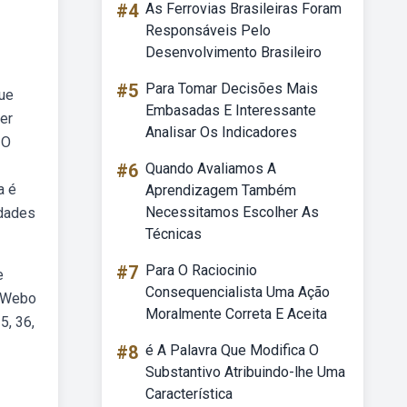
#4
As Ferrovias Brasileiras Foram
Responsáveis Pelo
Desenvolvimento Brasileiro
#5
Para Tomar Decisões Mais
que
Embasadas E Interessante
er
Analisar Os Indicadores
 O
#6
Quando Avaliamos A
a é
Aprendizagem Também
Necessitamos Escolher As
edades
Técnicas
#7
Para O Raciocinio
e
Consequencialista Uma Ação
. Webo
Moralmente Correta E Aceita
5, 36,
#8
é A Palavra Que Modifica O
Substantivo Atribuindo-lhe Uma
Característica