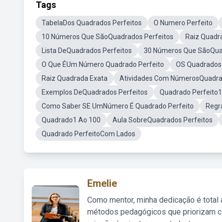
Tags
TabelaDos Quadrados Perfeitos
O Numero Perfeito
10 Números Que SãoQuadrados Perfeitos
Raiz Quadr
Lista DeQuadrados Perfeitos
30 Números Que SãoQua
O Que ÉUm Número Quadrado Perfeito
OS Quadrados 
Raiz Quadrada Exata
Atividades Com NúmerosQuadra
Exemplos DeQuadrados Perfeitos
Quadrado Perfeito1
Como Saber SE UmNúmero É Quadrado Perfeito
Regr
Quadrado1 Ao 100
Aula SobreQuadrados Perfeitos
Quadrado PerfeitoCom Lados
Emelie
Como mentor, minha dedicação é total
métodos pedagógicos que priorizam co