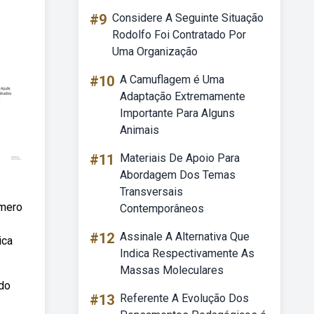
#9
Considere A Seguinte Situação
Rodolfo Foi Contratado Por
Uma Organização
#10
A Camuflagem é Uma
Adaptação Extremamente
Importante Para Alguns
Animais
#11
Materiais De Apoio Para
Abordagem Dos Temas
Transversais
úmero
Contemporâneos
#12
Assinale A Alternativa Que
ica
Indica Respectivamente As
Massas Moleculares
ndo
#13
Referente A Evolução Dos