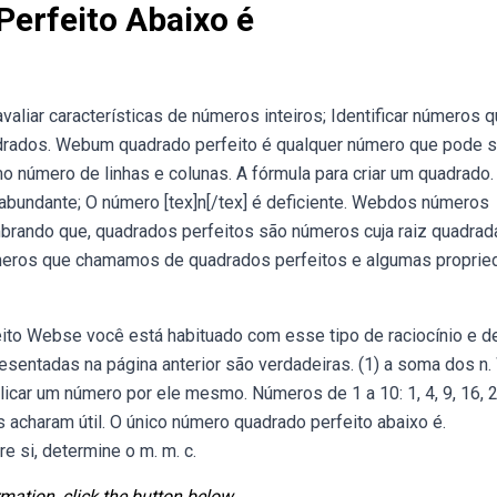
erfeito Abaixo é
aliar características de números inteiros; Identificar números 
rados. Webum quadrado perfeito é qualquer número que pode s
número de linhas e colunas. A fórmula para criar um quadrado.
 é abundante; O número [tex]n[/tex] é deficiente. Webdos números
mbrando que, quadrados perfeitos são números cuja raiz quadrad
úmeros que chamamos de quadrados perfeitos e algumas propri
eito Webse você está habituado com esse tipo de raciocínio e d
esentadas na página anterior são verdadeiras. (1) a soma dos n
icar um número por ele mesmo. Números de 1 a 10: 1, 4, 9, 16, 2
 acharam útil. O único número quadrado perfeito abaixo é.
 si, determine o m. m. c.
mation, click the button below.