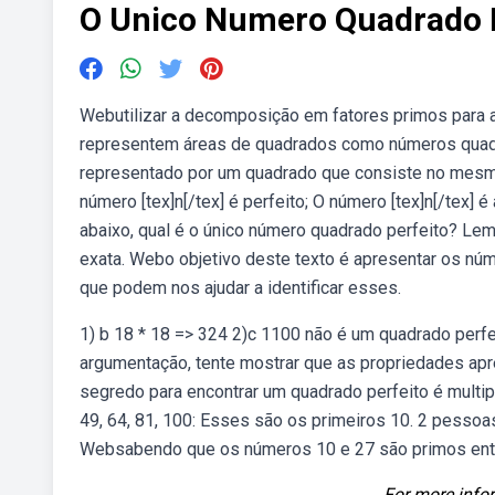
O Unico Numero Quadrado P
Webutilizar a decomposição em fatores primos para av
representem áreas de quadrados como números quad
representado por um quadrado que consiste no mesmo 
número [tex]n[/tex] é perfeito; O número [tex]n[/tex]
abaixo, qual é o único número quadrado perfeito? Le
exata. Webo objetivo deste texto é apresentar os n
que podem nos ajudar a identificar esses.
1) b 18 * 18 => 324 2)c 1100 não é um quadrado perf
argumentação, tente mostrar que as propriedades apr
segredo para encontrar um quadrado perfeito é multipl
49, 64, 81, 100: Esses são os primeiros 10. 2 pessoas
Websabendo que os números 10 e 27 são primos entre
For more infor