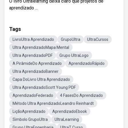
O livro Ultralearning deixa claro que projetos de
aprendizado ...
Tags
LivroUltra Aprendizado
GrupoUltra
UltraCursos
Ultra AprendizadoMapa Mental
Ultra AprendizadoPDF
Grupo UltraLogo
A PirâmideDo Aprendizado
AprendizadoRápido
Ultra AprendizadoBanner
Capa DoLivro Ultra Aprendizado
Ultra AprendizadoScott Young PDF
AprendizadoFederado
4 FasesDo Aprendizado
Método Ultra AprendizadoLeandro Reinhardt
LiçãoAprendizado
AprendizadoEbook
Simbolo GrupoUltra
UltraLearning
Grupo UltraEngenharia
UltraT Curso