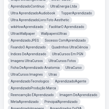
AprendizadoContínuo
UltraEnergia Ltda
Ultra AprendizadoAudiobook
TopperAprendizado
Ultra AprendizadoLivro Foto Aesthetic
wikiHowAprendizado
FacilitarO Aprendizado
UltrasWallpaper
WallpapersUltras
AprendizadoJPEG
Socesso ComAprendizado
FixandoO Aprendizado
Quadrnhos UltraCiência
Indices DeAprendizado
UltraCursos Em PGN
Imagens UltraCursos
UltraCursos Fotos
Ficha DeAprendizado Anatomia
UltraCurso
UltraCursos Imagnes
Utras
AprendizadoTecnologico
AprendizadoAgente
AprendizadoProdução Marca
Reencarnção ÉAprendizado
Imagem DeAprendizado
MetaAprendizado
PrincipalAprendizado
AprendizadoImagens
Aprendizados DoDIA