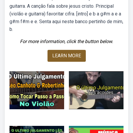
guitarra. A canção fala sobre jesus cristo. Principal
(violão e guitarra) favoritar cifra. [intro] e b a g#m a e a
g#m f#m e e. Senta aqui neste banco pertinho de mim,
b.
For more information, click the button below.
LEARN MORE