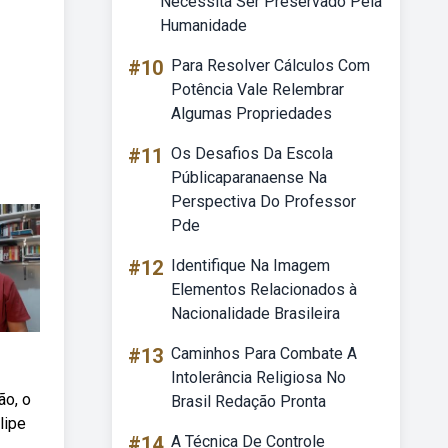
Necessita Ser Preservado Pela
Humanidade
#10
Para Resolver Cálculos Com
Potência Vale Relembrar
Algumas Propriedades
#11
Os Desafios Da Escola
Públicaparanaense Na
Perspectiva Do Professor
Pde
#12
Identifique Na Imagem
Elementos Relacionados à
Nacionalidade Brasileira
#13
Caminhos Para Combate A
Intolerância Religiosa No
ão, o
Brasil Redação Pronta
lipe
#14
A Técnica De Controle