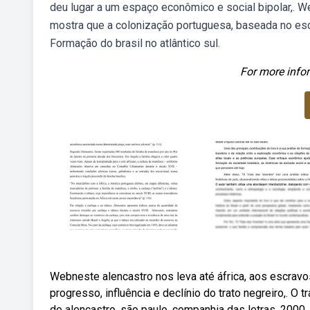
deu lugar a um espaço econômico e social bipolar,. We
mostra que a colonização portuguesa, baseada no esc
Formação do brasil no atlântico sul.
For more infor
Webneste alencastro nos leva até áfrica, aos escravo
progresso, influência e declínio do trato negreiro,. O t
de alencastro, são paulo, companhia das letras, 2000, 