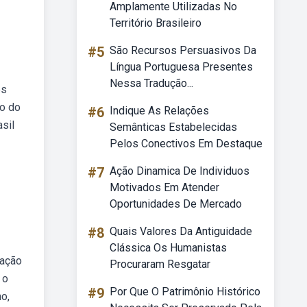
Amplamente Utilizadas No
Território Brasileiro
#5
São Recursos Persuasivos Da
Língua Portuguesa Presentes
Nessa Tradução...
es
to do
#6
Indique As Relações
asil
Semânticas Estabelecidas
Pelos Conectivos Em Destaque
#7
Ação Dinamica De Individuos
Motivados Em Atender
Oportunidades De Mercado
#8
Quais Valores Da Antiguidade
Clássica Os Humanistas
zação
Procuraram Resgatar
 o
#9
Por Que O Patrimônio Histórico
o,