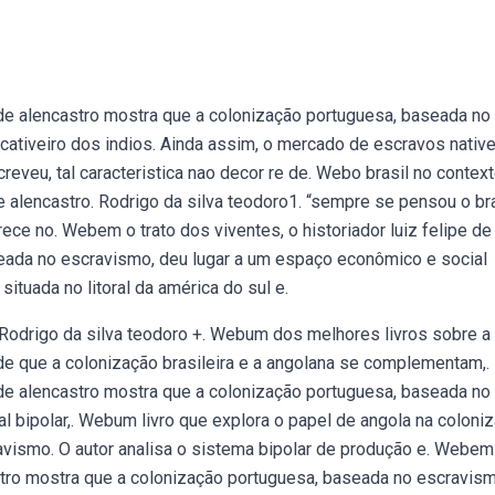
e de alencastro mostra que a colonização portuguesa, baseada no
 cativeiro dos indios. Ainda assim, o mercado de escravos nativ
eveu, tal caracteristica nao decor­ re de. Webo brasil no contex
de alencastro. Rodrigo da silva teodoro1. “sempre se pensou o br
ece no. Webem o trato dos viventes, o historiador luiz felipe de
eada no escravismo, deu lugar a um espaço econômico e social
ituada no litoral da américa do sul e.
. Rodrigo da silva teodoro +. Webum dos melhores livros sobre a
ende que a colonização brasileira e a angolana se complementam,.
e de alencastro mostra que a colonização portuguesa, baseada no
 bipolar,. Webum livro que explora o papel de angola na coloni
avismo. O autor analisa o sistema bipolar de produção e. Webem
castro mostra que a colonização portuguesa, baseada no escravism