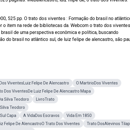
00, 525 pp. O trato dos viventes : Formação do brasil no atlântico
Ver o item na rede de bibliotecas da. Webcom o trato dos viventes,
do brasil de uma perspectiva econômica e política, buscando
do brasil no atlântico sul, de luiz felipe de alencastro, são pau
Dos ViventesLuiz Felipe De Alencastro
O MartirioDos Viventes
to Dos ViventesDe Luiz Felipe De Alencastro Mapa
Da Silva Teodoro
LivroTrato
 Silva Teodoro
 Sul Capa
A VidaDos Escravos
Vida Em 1850
iz Felipe De AlencastroO Trato Dos Viventes
Trato DosAlevinos Tilap