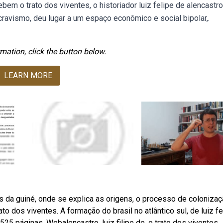
bem o trato dos viventes, o historiador luiz felipe de alencastro
ravismo, deu lugar a um espaço econômico e social bipolar,.
mation, click the button below.
LEARN MORE
s da guiné, onde se explica as origens, o processo de colonizaç
rato dos viventes. A formação do brasil no atlântico sul, de luiz fe
525 páginas. Webalencastro, luiz filipe de, o trato dos viventes.