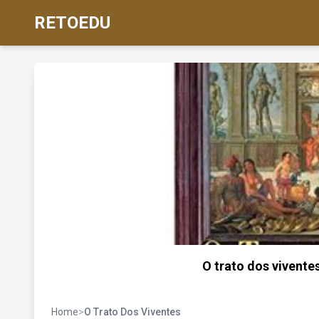
RETOEDU
O trato dos viventes
Home
>
O Trato Dos Viventes