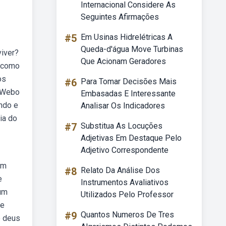
Internacional Considere As
Seguintes Afirmações
#5
Em Usinas Hidrelétricas A
Queda-d'água Move Turbinas
viver?
Que Acionam Geradores
o como
os
#6
Para Tomar Decisões Mais
. Webo
Embasadas E Interessante
undo e
Analisar Os Indicadores
ia do
#7
Substitua As Locuções
Adjetivas Em Destaque Pelo
Adjetivo Correspondente
em
#8
Relato Da Análise Dos
e
Instrumentos Avaliativos
 um
Utilizados Pelo Professor
te
#9
Quantos Numeros De Tres
e deus