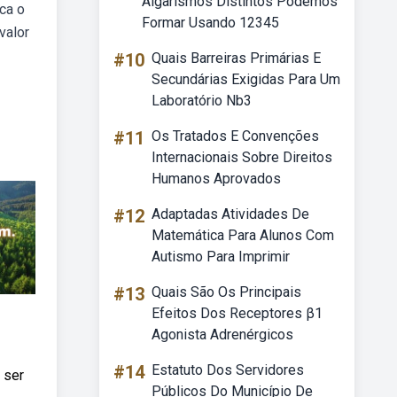
Algarismos Distintos Podemos
ica o
Formar Usando 12345
valor
#10
Quais Barreiras Primárias E
Secundárias Exigidas Para Um
Laboratório Nb3
#11
Os Tratados E Convenções
Internacionais Sobre Direitos
Humanos Aprovados
#12
Adaptadas Atividades De
Matemática Para Alunos Com
Autismo Para Imprimir
#13
Quais São Os Principais
Efeitos Dos Receptores β1
Agonista Adrenérgicos
#14
Estatuto Dos Servidores
 ser
Públicos Do Município De