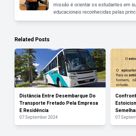
missão é orientar os estudantes em su
educacionais reconhecidas pelas princ
Related Posts
Distância Entre Desembarque Do
Confront
Transporte Fretado Pela Empresa
Estoici
E Residência
Semelhan
07 September 2024
07 Septem