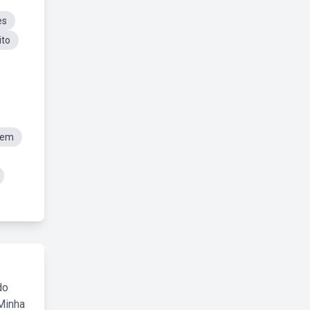
es
ito
mem
do
Minha