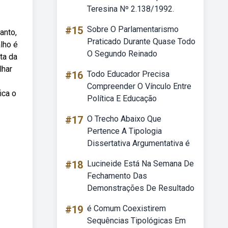
Teresina Nº 2.138/1992.
#15
Sobre O Parlamentarismo
anto,
Praticado Durante Quase Todo
lho é
O Segundo Reinado
ta da
lhar
#16
Todo Educador Precisa
Compreender O Vínculo Entre
ica o
Política E Educação
#17
O Trecho Abaixo Que
Pertence A Tipologia
Dissertativa Argumentativa é
#18
Lucineide Está Na Semana De
Fechamento Das
Demonstrações De Resultado
#19
é Comum Coexistirem
Sequências Tipológicas Em