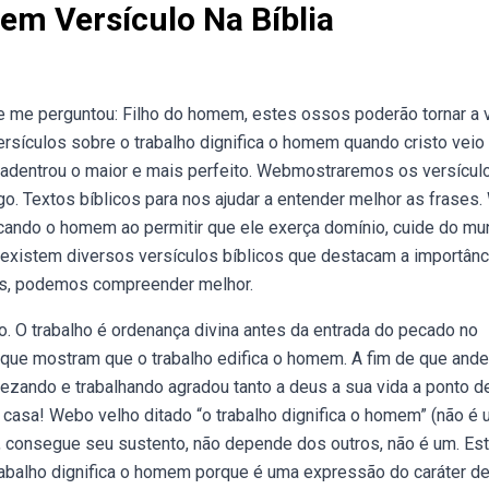
em Versículo Na Bíblia
e me perguntou: Filho do homem, estes ossos poderão tornar a 
ersículos sobre o trabalho dignifica o homem quando cristo vei
 adentrou o maior e mais perfeito. Webmostraremos os versícul
igo. Textos bíblicos para nos ajudar a entender melhor as frases
ficando o homem ao permitir que ele exerça domínio, cuide do m
ebexistem diversos versículos bíblicos que destacam a importânc
os, podemos compreender melhor.
. O trabalho é ordenança divina antes da entrada do pecado no
 que mostram que o trabalho edifica o homem. A fim de que and
zando e trabalhando agradou tanto a deus a sua vida a ponto d
 casa! Webo velho ditado “o trabalho dignifica o homem” (não é
ha, consegue seu sustento, não depende dos outros, não é um. Es
trabalho dignifica o homem porque é uma expressão do caráter d