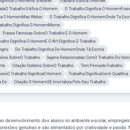
Dignifica O HomemE a Mulher
Trabalho Edifica OHomek
FalaO Trabalho Edifica O Homem
O Trabalho Dignifica O HomemFras
fica O HomemMax Weber
O Trabalho Dignifica O HomemOnde Ta Escr
rabalho Dignifica O HomemMeme
Frases Famosas SobreO Trabalho E O Homem
balho Dignifica O HomemE O Aft Dignifica O Trabalho
Digno
Do Trabalho Dignifica Do HomemOnde Tá Escrita
xões SobreO Trabalho
Iagens Relacionadas ComO Trabalho Do Ho
nte
Citação Giddens SobreO Trabalho
Tem PensadoTrabalho
rasesO Trabalho Dignifica0 Homem
Trabalha DignificaSorrir Qualifica
a Do
Citação O HomemSE Imortaliza Pelo Seu Trabalho
 ao desenvolvimento dos alunos no ambiente escolar, empregan
nexões genuínas e são alimentados por criatividade e paixão. 