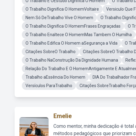
O Trabalho E OEstudo Dignifica O Homem
O Trabalho 
O Trabalho Dignifica O HomemVoltaire
Versiculo Que 
Nem Só DeTrabalho Vive O Homem
O Trabalho Digni
O Trabalho Dignifica O HomemFrases Engraçadas
O T
O Trabalho Enaltece O HomemMas Tambem O Humilha
O Trabalho Edifica O Homem aSegurança a Vida
O Tra
Citações SobreO Trabalho
Citações SobreO Trabalho 
O Trabalho NaConstrução Da Dignidade Humana
Refle
Relação Do Trabalho E O HomemAntigamente E Atualme
Trabalho aEssência Do Homem
DIA Do Trabalhador F
Versículos ParaTrabalho
Citações SobreTrabalho Forç
Emelie
Como mentor, minha dedicação é total
métodos pedagógicos que priorizam co