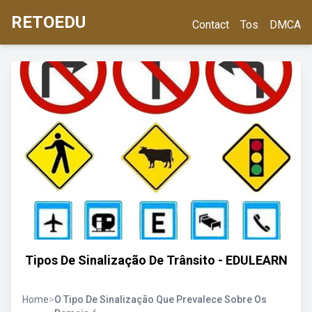
RETOEDU
Contact
Tos
DMCA
Tipos De Sinalização De Trânsito - EDULEARN
Home
>
O Tipo De Sinalização Que Prevalece Sobre Os