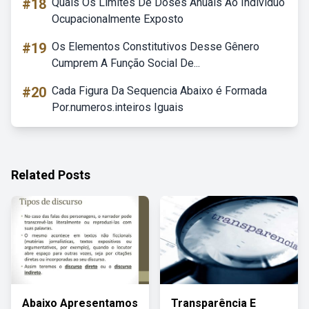
#18
Quais Os Limites De Doses Anuais Ao Indivíduo
Ocupacionalmente Exposto
#19
Os Elementos Constitutivos Desse Gênero
Cumprem A Função Social De...
#20
Cada Figura Da Sequencia Abaixo é Formada
Por.numeros.inteiros Iguais
Related Posts
Abaixo Apresentamos
Transparência E