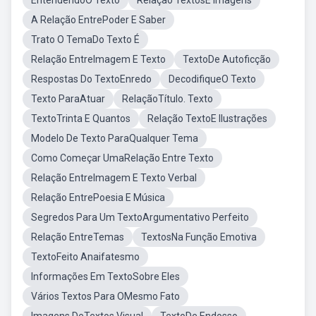
EntendendoO Texto
Relação TextosE Imagens
A Relação EntrePoder E Saber
Trato O TemaDo Texto É
Relação EntreImagem E Texto
TextoDe Autoficção
Respostas Do TextoEnredo
DecodifiqueO Texto
Texto ParaAtuar
RelaçãoTítulo. Texto
TextoTrinta E Quantos
Relação TextoE Ilustrações
Modelo De Texto ParaQualquer Tema
Como Começar UmaRelação Entre Texto
Relação EntreImagem E Texto Verbal
Relação EntrePoesia E Música
Segredos Para Um TextoArgumentativo Perfeito
Relação EntreTemas
TextosNa Função Emotiva
TextoFeito Anaifatesmo
Informações Em TextoSobre Eles
Vários Textos Para OMesmo Fato