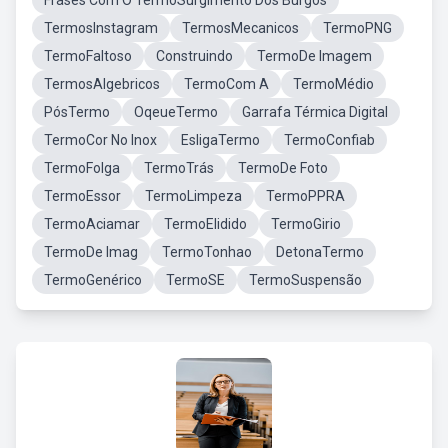
Frases Com O TermoSurgimento Dos Burgos
TermosInstagram
TermosMecanicos
TermoPNG
TermoFaltoso
Construindo
TermoDe Imagem
TermosAlgebricos
TermoCom A
TermoMédio
PósTermo
OqeueTermo
Garrafa Térmica Digital
TermoCor No Inox
EsligaTermo
TermoConfiab
TermoFolga
TermoTrás
TermoDe Foto
TermoEssor
TermoLimpeza
TermoPPRA
TermoAciamar
TermoElidido
TermoGirio
TermoDe Imag
TermoTonhao
DetonaTermo
TermoGenérico
TermoSE
TermoSuspensão