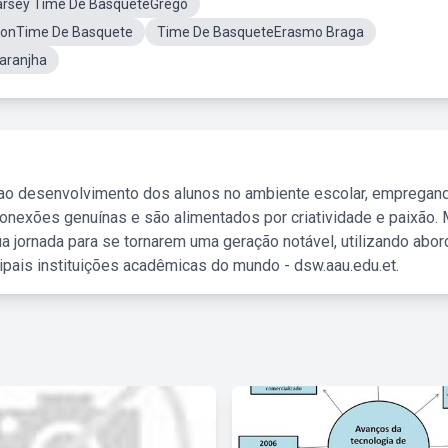
arsey Time De BasqueteGrego
yonTime De Basquete
Time De BasqueteErasmo Braga
aranjha
 ao desenvolvimento dos alunos no ambiente escolar, empregan
nexões genuínas e são alimentados por criatividade e paixão. 
a jornada para se tornarem uma geração notável, utilizando abo
ipais instituições acadêmicas do mundo - dsw.aau.edu.et.