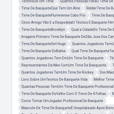
TecnicoDe Um Time
Quantos Pessoas ParaO Time De
Time De BasqueteQue Tem Um Alce
RidderTime De B
Time De BasqueteFluminense Cabo Frio
Time De Basq
Cinco Amigo Vão E a DespedidaO Técnico E Basquete Fil
Time De BasqueteBrooklyn
Qual a CidadeDo Time De 
Imagens Primeiro Time De Basquete DeSão Jose Dos C
Time De BasqueteGet Huge
Quantos Jogadores TemU
Time De Basquete DoBahia
Qual Time De BasqueteTem 
Quantos Jogadores Tem EmUm Time De Basquete
Té
Representantes Da Nike ComUm Time De Basqueste
Quantos Jogadores TemUm Time De Rockey
Dos Mai
Livro Sobre UmTecnico De Basquete Vida
Melhor Tim
Quantas Pessoas TemUm Time De Basquete Profissional
Time De Basquete DoVelho Com O Trevo De 4 Folhas
Como Tornar UmJogador Profissional De Basquete
Mascote De Time De BasqueteÉ Hospitalizado Após Brin