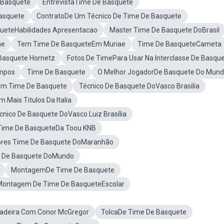
 Basquete
EntrevistaTime De Basquete
asquete
ContratoDe Um Técnico De Time De Basquete
ueteHabilidades Apresentacao
Master Time De Basquete DoBrasil
me
Tem Time De BasqueteEm Muriae
Time De BasqueteCameta
Basquete Hornetz
Fotos De TimePara Usar Na Interclasse De Basqu
ampos
Time De Basquete
O Melhor JogadorDe Basquete Do Mun
m Time De Basquete
Técnico De Basquete DoVasco Brasilia
Mais Titulos Da Italia
cnico De Basquete DoVasco Luiz Brasília
Time De BasqueteDa Toou KNB
ores Time De Basquete DoMaranhão
e De Basquete DoMundo
MontagemDe Time De Basquete
Montagem De Time De BasqueteEscolar
cadeira Com Conor McGregor
TolcaDe Time De Basquete