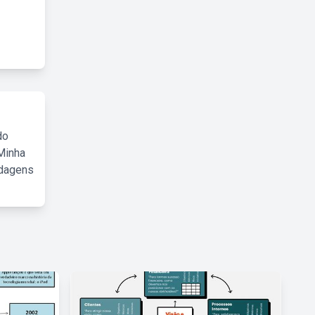
do
Minha
rdagens