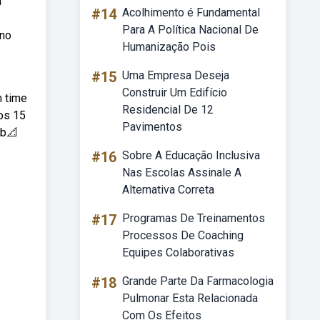
a
#14
Acolhimento é Fundamental
Para A Política Nacional De
 no
Humanização Pois
#15
Uma Empresa Deseja
Construir Um Edifício
m time
Residencial De 12
 os 15
Pavimentos
eb📐
#16
Sobre A Educação Inclusiva
Nas Escolas Assinale A
Alternativa Correta
#17
Programas De Treinamentos
Processos De Coaching
Equipes Colaborativas
#18
Grande Parte Da Farmacologia
Pulmonar Esta Relacionada
Com Os Efeitos