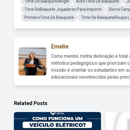
Time De BasqueteAngel
AcbvTime De Basquete
J
Time DeBaquete Jogadores Para Imprimir
Sierra Can
PrimeiroTime De Basquete
Time De BasqueteRoupa L
Emelie
Como mentor, minha dedicação é total
métodos pedagógicos que priorizam co
missão é orientar os estudantes em su
educacionais reconhecidas pelas princ
Related Posts