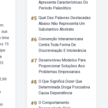
Apresenta Características Do
Período Paleolítico
#5
Qual Das Palavras Destacadas
Abaixo Não Representa Um
 m.
Substantivo Abstrato
e sua
m time
#6
Convenção Interamericana
 os 15
Contra Toda Forma De
ipe
Discriminação E Intolerância
de
#7
Desenvolveu Modelos Para
15
Proporcionar Soluções Aos
Problemas Empresariais
1,99
#8
O Que Significa Dizer Que
Determinada Droga Psicoativa
o
Causa Dependência
#9
O Comportamento
no