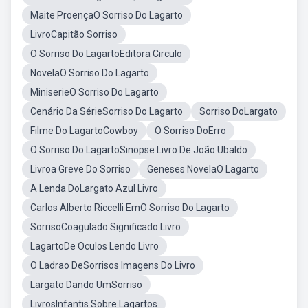
Maite ProençaO Sorriso Do Lagarto
LivroCapitão Sorriso
O Sorriso Do LagartoEditora Circulo
NovelaO Sorriso Do Lagarto
MiniserieO Sorriso Do Lagarto
Cenário Da SérieSorriso Do Lagarto
Sorriso DoLargato
Filme Do LagartoCowboy
O Sorriso DoErro
O Sorriso Do LagartoSinopse Livro De João Ubaldo
Livroa Greve Do Sorriso
Geneses NovelaO Lagarto
A Lenda DoLargato Azul Livro
Carlos Alberto Riccelli EmO Sorriso Do Lagarto
SorrisoCoagulado Significado Livro
LagartoDe Oculos Lendo Livro
O Ladrao DeSorrisos Imagens Do Livro
Largato Dando UmSorriso
LivrosInfantis Sobre Lagartos