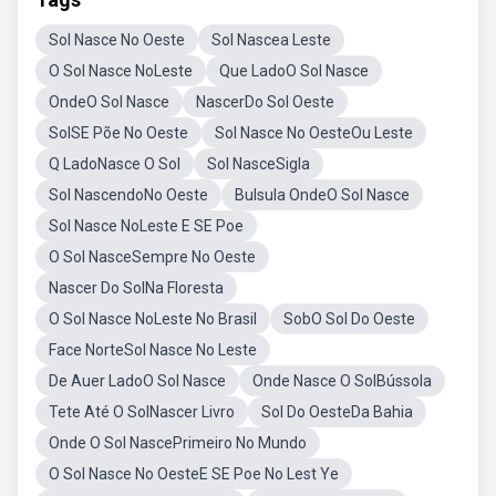
Sol Nasce No Oeste
Sol Nascea Leste
O Sol Nasce NoLeste
Que LadoO Sol Nasce
OndeO Sol Nasce
NascerDo Sol Oeste
SolSE Põe No Oeste
Sol Nasce No OesteOu Leste
Q LadoNasce O Sol
Sol NasceSigla
Sol NascendoNo Oeste
Bulsula OndeO Sol Nasce
Sol Nasce NoLeste E SE Poe
O Sol NasceSempre No Oeste
Nascer Do SolNa Floresta
O Sol Nasce NoLeste No Brasil
SobO Sol Do Oeste
Face NorteSol Nasce No Leste
De Auer LadoO Sol Nasce
Onde Nasce O SolBússola
Tete Até O SolNascer Livro
Sol Do OesteDa Bahia
Onde O Sol NascePrimeiro No Mundo
O Sol Nasce No OesteE SE Poe No Lest Ye