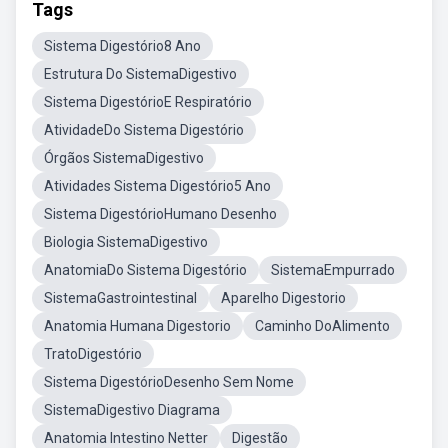
Tags
Sistema Digestório8 Ano
Estrutura Do SistemaDigestivo
Sistema DigestórioE Respiratório
AtividadeDo Sistema Digestório
Órgãos SistemaDigestivo
Atividades Sistema Digestório5 Ano
Sistema DigestórioHumano Desenho
Biologia SistemaDigestivo
AnatomiaDo Sistema Digestório
SistemaEmpurrado
SistemaGastrointestinal
Aparelho Digestorio
Anatomia Humana Digestorio
Caminho DoAlimento
TratoDigestório
Sistema DigestórioDesenho Sem Nome
SistemaDigestivo Diagrama
Anatomia Intestino Netter
Digestão