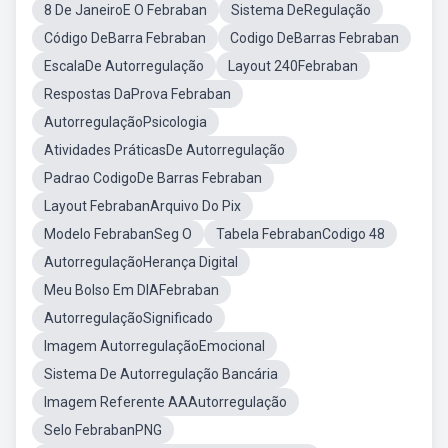
8 De JaneiroE O Febraban
Sistema DeRegulação
Código DeBarra Febraban
Codigo DeBarras Febraban
EscalaDe Autorregulação
Layout 240Febraban
Respostas DaProva Febraban
AutorregulaçãoPsicologia
Atividades PráticasDe Autorregulação
Padrao CodigoDe Barras Febraban
Layout FebrabanArquivo Do Pix
Modelo FebrabanSeg O
Tabela FebrabanCodigo 48
AutorregulaçãoHerança Digital
Meu Bolso Em DIAFebraban
AutorregulaçãoSignificado
Imagem AutorregulaçãoEmocional
Sistema De Autorregulação Bancária
Imagem Referente AAAutorregulação
Selo FebrabanPNG