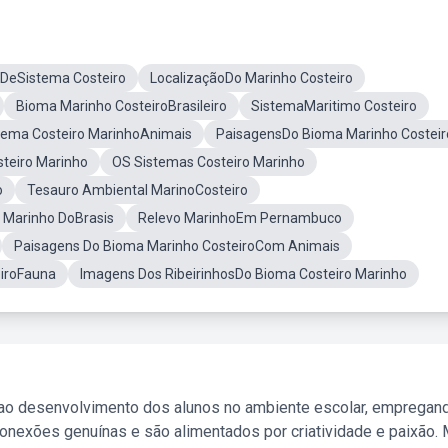
 DeSistema Costeiro
LocalizaçãoDo Marinho Costeiro
Bioma Marinho CosteiroBrasileiro
SistemaMaritimo Costeiro
tema Costeiro MarinhoAnimais
PaisagensDo Bioma Marinho Costeir
teiro Marinho
OS Sistemas Costeiro Marinho
o
Tesauro Ambiental MarinoCosteiro
 Marinho DoBrasis
Relevo MarinhoEm Pernambuco
Paisagens Do Bioma Marinho CosteiroCom Animais
iroFauna
Imagens Dos RibeirinhosDo Bioma Costeiro Marinho
 ao desenvolvimento dos alunos no ambiente escolar, empregan
nexões genuínas e são alimentados por criatividade e paixão. 