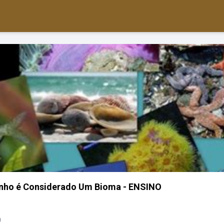
inho é Considerado Um Bioma - ENSINO
a