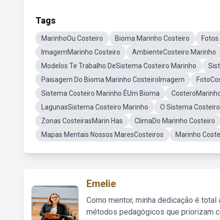
Tags
MarinhoOu Costeiro
Bioma Marinho Costeiro
Fotos
ImagemMarinho Costeiro
AmbienteCosteiro Marinho
Modelos Te Trabalho DeSistema Costeiro Marinho
Sis
Paisagem Do Bioma Marinho CosteiroImagem
FotoCos
Sistema Costeiro Marinho ÉUm Bioma
CosteroMarinh
LagunasSistema Costeiro Marinho
O Sistema Costeiro
Zonas CosteirasMarin Has
ClimaDo Marinho Costeiro
Mapas Mentais Nossos MaresCosteiros
Marinho Coste
Emelie
Como mentor, minha dedicação é total
métodos pedagógicos que priorizam co