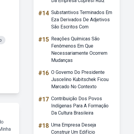
Da Empresa Copresi Ruiz
#14
Substantivos Terminados Em
Eza Derivados De Adjetivos
São Escritos Com
#15
Reações Químicas São
o
Fenômenos Em Que
Necessariamente Ocorrem
Mudanças
#16
O Governo Do Presidente
Juscelino Kubitschek Ficou
Marcado No Contexto
#17
Contribuição Dos Povos
Indígenas Para A Formação
Da Cultura Brasileira
do
#18
Uma Empresa Deseja
Minha
Construir Um Edifício