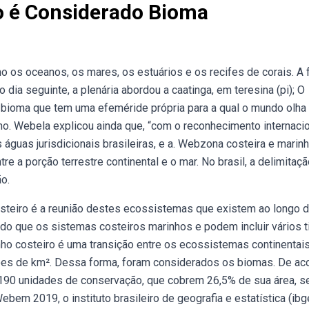
o é Considerado Bioma
os oceanos, os mares, os estuários e os recifes de corais. A f
ia seguinte, a plenária abordou a caatinga, em teresina (pi); O
 bioma que tem uma efeméride própria para a qual o mundo olha
 no. Webela explicou ainda que, “com o reconhecimento internaci
águas jurisdicionais brasileiras, e a. Webzona costeira e marinh
tre a porção terrestre continental e o mar. No brasil, a delimitaç
o.
steiro é a reunião destes ecossistemas que existem ao longo 
do que os sistemas costeiros marinhos e podem incluir vários t
nho costeiro é uma transição entre os ecossistemas continentai
ões de km². Dessa forma, foram considerados os biomas. De ac
 190 unidades de conservação, que cobrem 26,5% de sua área, 
bem 2019, o instituto brasileiro de geografia e estatística (ibg