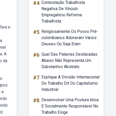
#4
Contestação Trabalhista
Negativa De Vínculo
Empregatício Reforma
Trabalhista
lora e
#5
Religiosamente Os Povos Pré-
colombianos Adoravam Vários
 a
Deuses Ou Seja Eram
onal
a. A
#6
Qual Das Palavras Destacadas
Abaixo Não Representa Um
ão da
Substantivo Abstrato
#7
Explique A Divisão Internacional
do
Do Trabalho Dit Do Capitalismo
ipos
Industrial
s e
ordo
#8
Desenvolver Uma Postura ética
sendo
E Socialmente Responsável No
e)
Trabalho Exige