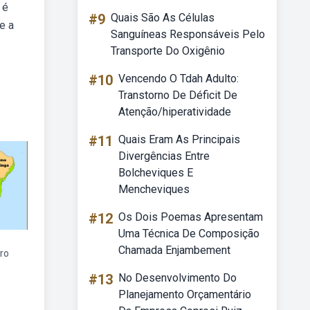
 é
#9
Quais São As Células
e a
Sanguíneas Responsáveis Pelo
Transporte Do Oxigênio
#10
Vencendo O Tdah Adulto:
Transtorno De Déficit De
Atenção/hiperatividade
#11
Quais Eram As Principais
Divergências Entre
Bolcheviques E
Mencheviques
#12
Os Dois Poemas Apresentam
Uma Técnica De Composição
Chamada Enjambement
ro
#13
No Desenvolvimento Do
Planejamento Orçamentário