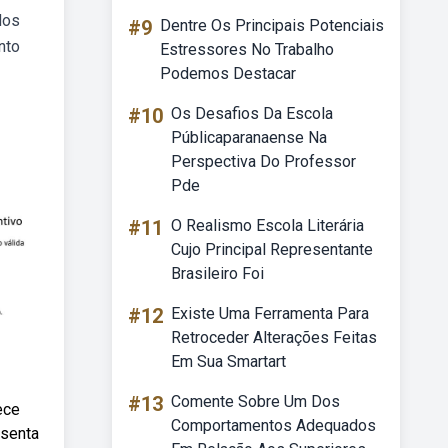
dos
#9
Dentre Os Principais Potenciais
nto
Estressores No Trabalho
Podemos Destacar
#10
Os Desafios Da Escola
Públicaparanaense Na
Perspectiva Do Professor
Pde
#11
O Realismo Escola Literária
Cujo Principal Representante
Brasileiro Foi
#12
Existe Uma Ferramenta Para
Retroceder Alterações Feitas
Em Sua Smartart
#13
Comente Sobre Um Dos
ece
Comportamentos Adequados
esenta