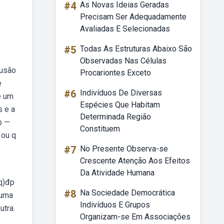
#4
As Novas Ideias Geradas
Precisam Ser Adequadamente
Avaliadas E Selecionadas
#5
Todas As Estruturas Abaixo São
Observadas Nas Células
lusão
Procariontes Exceto
e
#6
Indivíduos De Diversas
é um
Espécies Que Habitam
s e a
Determinada Região
b —
Constituem
 ou q
#7
No Presente Observa-se
Crescente Atenção Aos Efeitos
Da Atividade Humana
~q)đp
#8
Na Sociedade Democrática
 uma
Indivíduos E Grupos
utra.
Organizam-se Em Associações