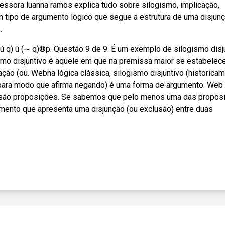
essora luanna ramos explica tudo sobre silogismo, implicação,
m tipo de argumento lógico que segue a estrutura de uma disjun
.
 ú q) ù (∼ q)®p. Questão 9 de 9. É um exemplo de silogismo disj
gismo disjuntivo é aquele em que na premissa maior se estabele
ação (ou. Webna lógica clássica, silogismo disjuntivo (historica
para modo que afirma negando) é uma forma de argumento. Web
 q são proposições. Se sabemos que pelo menos uma das propos
umento que apresenta uma disjunção (ou exclusão) entre duas