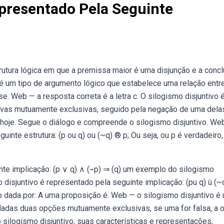
epresentado Pela Seguinte
rutura lógica em que a premissa maior é uma disjunção e a conc
 é um tipo de argumento lógico que estabelece uma relação entr
se. Web — a resposta correta é a letra c. O silogismo disjuntivo 
tivas mutuamente exclusivas, seguido pela negação de uma dela
 hoje. Segue o diálogo e compreende o silogismo disjuntivo. We
nte estrutura: (p ou q) ou (~q) ® p; Ou seja, ou p é verdadeiro,
nte implicação: (p ∨ q) ∧ (¬p) ⇒ (q) um exemplo do silogismo
 disjuntivo é representado pela seguinte implicação: (pu q) ù (
 dada por: A uma proposição é. Web — o silogismo disjuntivo é
dadas duas opções mutuamente exclusivas, se uma for falsa, a o
o silogismo disjuntivo, suas características e representações,