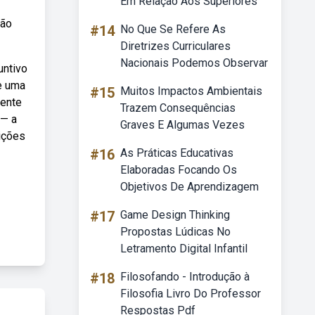
Em Relação Aos Superiores
ção
#14
No Que Se Refere As
Diretrizes Curriculares
Nacionais Podemos Observar
untivo
ce uma
#15
Muitos Impactos Ambientais
mente
Trazem Consequências
 — a
Graves E Algumas Vezes
ições
#16
As Práticas Educativas
Elaboradas Focando Os
Objetivos De Aprendizagem
#17
Game Design Thinking
Propostas Lúdicas No
Letramento Digital Infantil
#18
Filosofando - Introdução à
Filosofia Livro Do Professor
Respostas Pdf