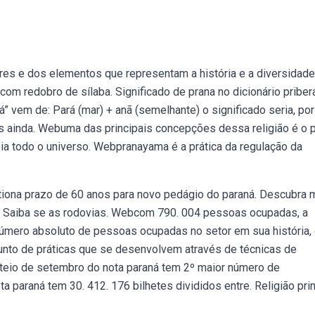
res e dos elementos que representam a história e a diversidad
com redobro de sílaba. Significado de prana no dicionário pribe
á” vem de: Pará (mar) + anã (semelhante) o significado seria, por
os ainda. Webuma das principais concepções dessa religião é o p
ia todo o universo. Webpranayama é a prática da regulação da
stiona prazo de 60 anos para novo pedágio do paraná. Descubra 
. Saiba se as rodovias. Webcom 790. 004 pessoas ocupadas, a
 número absoluto de pessoas ocupadas no setor em sua história, 
unto de práticas que se desenvolvem através de técnicas de
teio de setembro do nota paraná tem 2º maior número de
ta paraná tem 30. 412. 176 bilhetes divididos entre. Religião pri