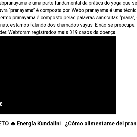
Webpranayama é uma parte fundamental da prática do yoga que s
alavra “pranayama” é composta por. Webo pranayama é uma técnic
O termo pranayama é composto pelas palavras sânscritas “prana”,
ranas, estamos falando dos chamados vayus. E não se preocupe,
der. Webforam registrados mais 319 casos da doença.
TO 🔥 Energía Kundalini | ¿Cómo alimentarse del pran