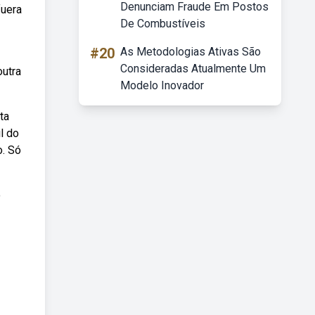
Denunciam Fraude Em Postos
fuera
De Combustíveis
#20
As Metodologias Ativas São
Consideradas Atualmente Um
outra
Modelo Inovador
ta
l do
o. Só
o