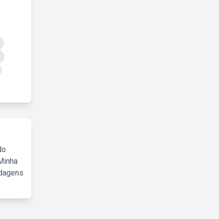
do
Minha
rdagens