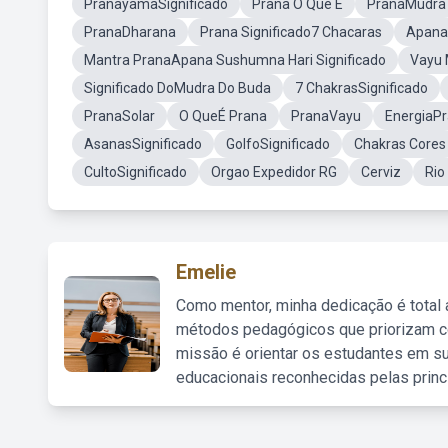
PranayamaSignificado
Prana O Que E
PranaMudra
PranaDharana
Prana Significado7 Chacaras
Apana 
Mantra PranaApana Sushumna Hari Significado
Vayu 
Significado DoMudra Do Buda
7 ChakrasSignificado
PranaSolar
O QueÉ Prana
PranaVayu
EnergiaP
AsanasSignificado
GolfoSignificado
Chakras Cores
CultoSignificado
Orgao Expedidor RG
Cerviz
Rio
Emelie
Como mentor, minha dedicação é total
métodos pedagógicos que priorizam co
missão é orientar os estudantes em su
educacionais reconhecidas pelas princ