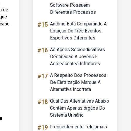
e
Software Possuem
a de
Diferentes Processos
 que
 caso
#15
Antônio Está Comparando A
Lotação De Três Eventos
Esportivos Diferentes
#16
As Ações Socioeducativas
Destinadas A Jovens E
Adolescentes Infratores
#17
A Respeito Dos Processos
De Eletrização Marque A
Alternativa Incorreta
#18
Qual Das Alternativas Abaixo
Contém Apenas órgãos Do
Sistema Urinário
a
#19
Frequentemente Telejornais