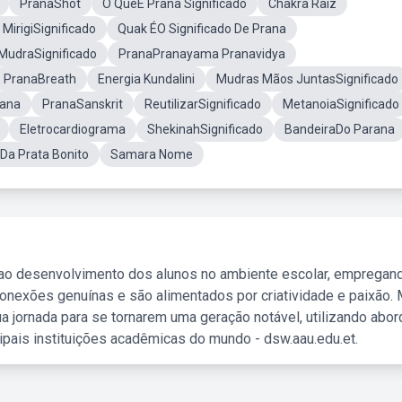
PranaShot
O QueÉ Prana Significado
Chakra Raiz
MirigiSignificado
Quak ÉO Significado De Prana
MudraSignificado
PranaPranayama Pranavidya
PranaBreath
Energia Kundalini
Mudras Mãos JuntasSignificado
rana
PranaSanskrit
ReutilizarSignificado
MetanoiaSignificado
Eletrocardiograma
ShekinahSignificado
BandeiraDo Parana
 Da Prata Bonito
Samara Nome
 ao desenvolvimento dos alunos no ambiente escolar, empregan
nexões genuínas e são alimentados por criatividade e paixão. 
a jornada para se tornarem uma geração notável, utilizando abo
ipais instituições acadêmicas do mundo - dsw.aau.edu.et.