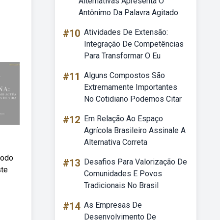
Alternativas Apresenta O
Antônimo Da Palavra Agitado
#10
Atividades De Extensão:
Integração De Competências
Para Transformar O Eu
#11
Alguns Compostos São
Extremamente Importantes
No Cotidiano Podemos Citar
#12
Em Relação Ao Espaço
Agrícola Brasileiro Assinale A
Alternativa Correta
todo
#13
Desafios Para Valorização De
ste
Comunidades E Povos
Tradicionais No Brasil
#14
As Empresas De
Desenvolvimento De