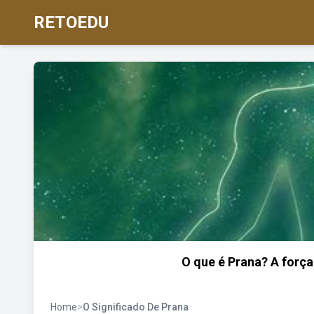
RETOEDU
O que é Prana? A força 
Home
>
O Significado De Prana