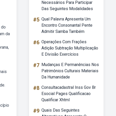
Necessários Para Participar
Das Seguintes Modalidades
#5
Qual Palavra Apresenta Um
Encontro Consonantal Pente
e do
Admitir Samba Também
ram da
#6
Operações Com Frações
rana,
Adição Subtração Multiplicação
E Divisão Exercícios
#7
Mudanças E Permanências Nos
Patrimônios Culturais Materiais
mais
Da Humanidade
de.
#8
Consultacadastral Inss Gov Br
Esocial Pages Qualificacao
Qualificar Xhtml
ncípio
#9
Quais Das Seguintes