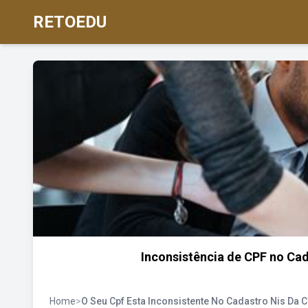
RETOEDU
Inconsistência de CPF no Cad
Home
>
O Seu Cpf Esta Inconsistente No Cadastro Nis Da C