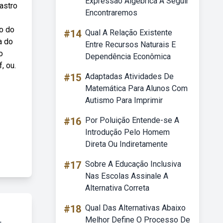
Expressão Algébrica A Seguir
astro
Encontraremos
ão do
#14
Qual A Relação Existente
a do
Entre Recursos Naturais E
o
Dependência Econômica
, ou.
#15
Adaptadas Atividades De
Matemática Para Alunos Com
Autismo Para Imprimir
#16
Por Poluição Entende-se A
Introdução Pelo Homem
Direta Ou Indiretamente
#17
Sobre A Educação Inclusiva
Nas Escolas Assinale A
Alternativa Correta
#18
Qual Das Alternativas Abaixo
Melhor Define O Processo De