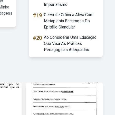
do
Imperialismo
Minha
rdagens
#19
Cervicite Crônica Ativa Com
Metaplasia Escamosa Do
Epitélio Glandular
#20
Ao Considerar Uma Educação
Que Visa As Práticas
Pedagógicas Adequadas