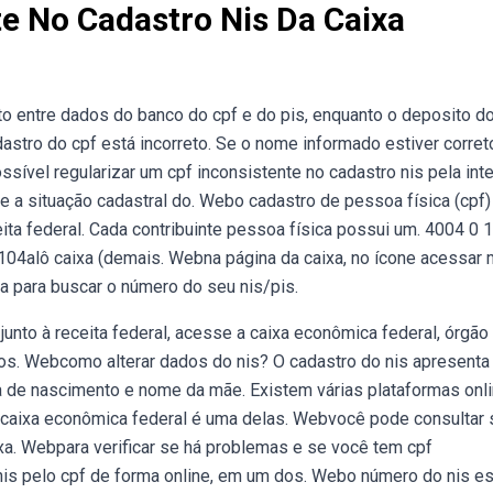
te No Cadastro Nis Da Caixa
 entre dados do banco do cpf e do pis, enquanto o deposito do
stro do cpf está incorreto. Se o nome informado estiver corret
sível regularizar um cpf inconsistente no cadastro nis pela inte
e a situação cadastral do. Webo cadastro de pessoa física (cpf)
eita federal. Cada contribuinte pessoa física possui um. 4004 0 
 104alô caixa (demais. Webna página da caixa, no ícone acessar
xa para buscar o número do seu nis/pis.
junto à receita federal, acesse a caixa econômica federal, órgão
os. Webcomo alterar dados do nis? O cadastro do nis apresenta
a de nascimento e nome da mãe. Existem várias plataformas onl
a caixa econômica federal é uma delas. Webvocê pode consultar
xa. Webpara verificar se há problemas e se você tem cpf
 nis pelo cpf de forma online, em um dos. Webo número do nis es