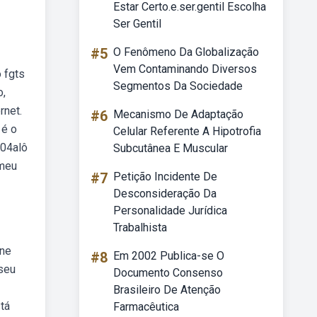
Estar Certo.e.ser.gentil Escolha
Ser Gentil
#5
O Fenômeno Da Globalização
Vem Contaminando Diversos
 fgts
Segmentos Da Sociedade
o,
rnet.
#6
Mecanismo De Adaptação
 é o
Celular Referente A Hipotrofia
104alô
Subcutânea E Muscular
 meu
#7
Petição Incidente De
Desconsideração Da
Personalidade Jurídica
Trabalhista
ine
#8
Em 2002 Publica-se O
 seu
Documento Consenso
Brasileiro De Atenção
tá
Farmacêutica