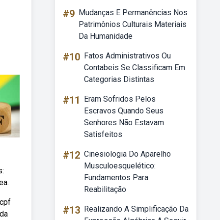
#9
Mudanças E Permanências Nos
Patrimônios Culturais Materiais
Da Humanidade
#10
Fatos Administrativos Ou
Contabeis Se Classificam Em
Categorias Distintas
#11
Eram Sofridos Pelos
Escravos Quando Seus
Senhores Não Estavam
Satisfeitos
#12
Cinesiologia Do Aparelho
Musculoesquelético:
s:
Fundamentos Para
ea.
Reabilitação
cpf
#13
Realizando A Simplificação Da
 da