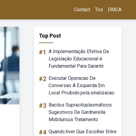
Contact
Tos
DMCA
Top Post
#1
A Implementação Efetiva Da
Legislação Educacional é
Fundamental Para Garantir
#2
Executar Operacao De
Conversao A Esquerda Em
Local Proibido.pela.sinalizacao
#3
Bacilos Supracitoplasmáticos
Sugestivos De Gardnerella
Mobiluncus Tratamento
#4
Quando.tiver Que Escolher Entre