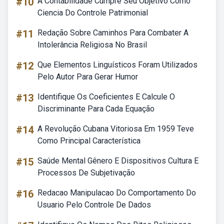
#10
A Contabilidade Cumpre Seu Objetivo Como
Ciencia Do Controle Patrimonial
#11
Redação Sobre Caminhos Para Combater A
Intolerância Religiosa No Brasil
#12
Que Elementos Linguísticos Foram Utilizados
Pelo Autor Para Gerar Humor
#13
Identifique Os Coeficientes E Calcule O
Discriminante Para Cada Equação
#14
A Revolução Cubana Vitoriosa Em 1959 Teve
Como Principal Característica
#15
Saúde Mental Gênero E Dispositivos Cultura E
Processos De Subjetivação
#16
Redacao Manipulacao Do Comportamento Do
Usuario Pelo Controle De Dados