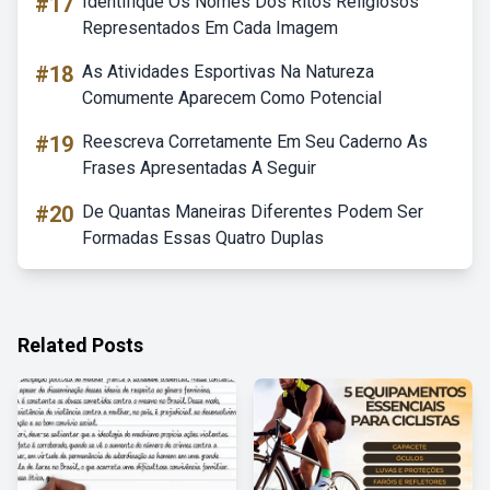
#17
Identifique Os Nomes Dos Ritos Religiosos
Representados Em Cada Imagem
#18
As Atividades Esportivas Na Natureza
Comumente Aparecem Como Potencial
#19
Reescreva Corretamente Em Seu Caderno As
Frases Apresentadas A Seguir
#20
De Quantas Maneiras Diferentes Podem Ser
Formadas Essas Quatro Duplas
Related Posts