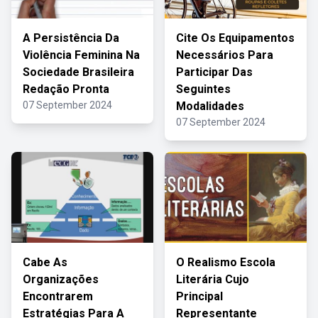
A Persistência Da
Cite Os Equipamentos
Violência Feminina Na
Necessários Para
Sociedade Brasileira
Participar Das
Redação Pronta
Seguintes
07 September 2024
Modalidades
07 September 2024
Cabe As
O Realismo Escola
Organizações
Literária Cujo
Encontrarem
Principal
Estratégias Para A
Representante