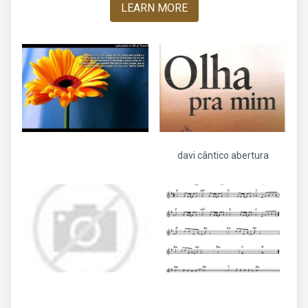
LEARN MORE
davi cântico abertura