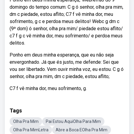
domingo do tempo comum: C g ó senhor, olha pra mim,
dm c piedade, estou aflito; C7 f vê minha dor, meu
sofrimento, g c e perdoa meus delitos! Webc g dm c
(9º dom) ó senhor, olha pra mim/ piedade estou aflito/
c7 f g c vê minha dor, meu sofrimento/ e perdoa meus
delitos.
Ponho em deus minha esperança, que eu não seja
envergonhado. Já que és justo, me defende: Sei que
vou ser libertado. Vem ouvir minha voz, eu estou. C g ó
senhor, olha pra mim, dm c piedade, estou aflito;
C7 f vê minha dor, meu sofrimento, g.
Tags
Olha Pra Mim
Pai Estou AquiOlha Para Mim
Olha Pra MimLetra
Abre a Boca EOlha Pra Mim