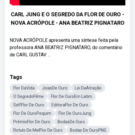
CARL JUNG E O SEGREDO DA FLOR DE OURO -
NOVA ACRÓPOLE - ANA BEATRIZ PIGNATARO
NOVA ACRÓPOLE apresenta uma síntese feita pela
professora ANA BEATRIZ PIGNATARO, do comentário
de CARL GUSTAV ...
Tags
Flor DaVida
JoiasDe Ouro
Lei DaAtração
O SegredoFilme
Flor De OuroEm Latim
SelfFlor De Ouro
EditoraFlor De Ouro
Flor De OuroPequim
Flor De OuroJung
PrêmioFlor De Ouro
BodasDe Ouro
Rotulo De MelFlor De Ouro
Bodas De OuroPNG