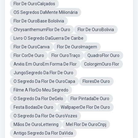
Flor De OuroCalçados
OS Segredos DaMente Milionária
Flor De OuroBase Bololivia
ChrysanthemumFlor De Ouro
Flor De OuroBolivia
Livro O Segredo DaGuerra De Caribe
Flor De OuroCanva
Flor De OuroImagem
Flor CorDe Ouro
Flor OuroTraço
QuadroFlor Ouro
Anéis Em OuroEm Forma De Flor
ColorgimOuro Flor
JungoSegredo Da Flor De Ouro
O Segredo Da Flor De OuroCapa
FloresDe Ouro
Filme A FlorDo Meu Segredo
O Segredo Da Flor DeGelo
Flor PintadaDe Ouro
Festa BodasDe Ouro
WallpaperDe Flor De Ouro
O Segredo Da Flor De OuroVozes
Mãos De OuroLettering
Mel Flor De OuroCnpj
Antigo Segredo Da Flor DaVida