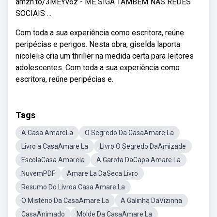
amzn.to/3MEYv6z - ME SIGA TAMBEM NAS REDES
SOCIAIS ...
Com toda a sua experiência como escritora, reúne
peripécias e perigos. Nesta obra, giselda laporta
nicolelis cria um thriller na medida certa para leitores
adolescentes. Com toda a sua experiência como
escritora, reúne peripécias e.
Tags
A Casa AmareLa
O Segredo Da CasaAmare La
Livro a CasaAmare La
Livro O Segredo DaAmizade
EscolaCasa Amarela
A Garota DaCapa Amare La
NuvemPDF
Amare La DaSeca Livro
Resumo Do Livroa Casa Amare La
O Mistério Da CasaAmare La
A Galinha DaVizinha
CasaAnimado
Molde Da CasaAmare La