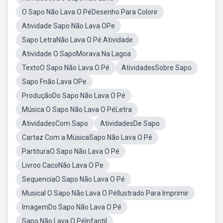
O Sapo Não Lava O PéDesenho Para Colorir
Atividade Sapo Não Lava OPe
Sapo LetraNão Lava O Pé Atividade
Atividade O SapoMorava Na Lagoa
TextoO Sapo Não Lava O Pé
AtividadesSobre Sapo
Sapo Fnão Lava OPe
ProduçãoDo Sapo Não Lava O Pé
Música O Sapo Não Lava O PéLetra
AtividadesCom Sapo
AtividadesDe Sapo
Cartaz Com a MúsicaSapo Não Lava O Pé
PartituraO Sapo Não Lava O Pé
Livroo CacoNão Lava O Pe
SequenciaO Sapo Não Lava O Pé
Musical O Sapo Não Lava O PéIlustrado Para Imprimir
ImagemDo Sapo Não Lava O Pé
Sapo Não Lava O PéInfantil