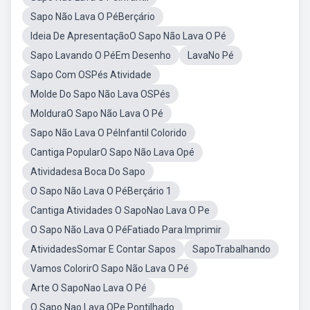
Sapo Não Lava O PéBerçário
Ideia De ApresentaçãoO Sapo Não Lava O Pé
Sapo Lavando O PéEm Desenho
LavaNo Pé
Sapo Com OSPés Atividade
Molde Do Sapo Não Lava OSPés
MolduraO Sapo Não Lava O Pé
Sapo Não Lava O PéInfantil Colorido
Cantiga PopularO Sapo Não Lava Opé
Atividadesa Boca Do Sapo
O Sapo Não Lava O PéBerçário 1
Cantiga Atividades O SapoNao Lava O Pe
O Sapo Não Lava O PéFatiado Para Imprimir
AtividadesSomar E Contar Sapos
SapoTrabalhando
Vamos ColorirO Sapo Não Lava O Pé
Arte O SapoNao Lava O Pé
O Sapo Nao Lava OPe Pontilhado