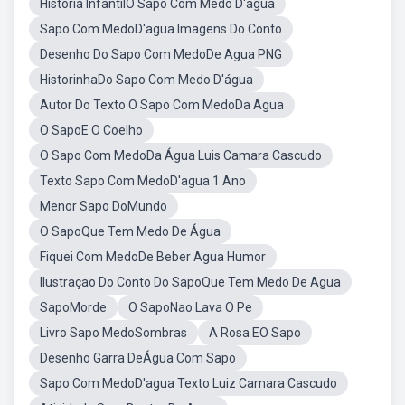
História InfantilO Sapo Com Medo D'agua
Sapo Com MedoD'agua Imagens Do Conto
Desenho Do Sapo Com MedoDe Agua PNG
HistorinhaDo Sapo Com Medo D'água
Autor Do Texto O Sapo Com MedoDa Agua
O SapoE O Coelho
O Sapo Com MedoDa Água Luis Camara Cascudo
Texto Sapo Com MedoD'agua 1 Ano
Menor Sapo DoMundo
O SapoQue Tem Medo De Água
Fiquei Com MedoDe Beber Agua Humor
Ilustraçao Do Conto Do SapoQue Tem Medo De Agua
SapoMorde
O SapoNao Lava O Pe
Livro Sapo MedoSombras
A Rosa EO Sapo
Desenho Garra DeÁgua Com Sapo
Sapo Com MedoD'agua Texto Luiz Camara Cascudo