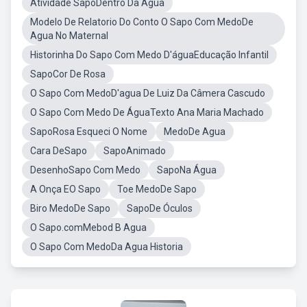
Atividade SapoDentro Da Agua
Modelo De Relatorio Do Conto O Sapo Com MedoDe
Agua No Maternal
Historinha Do Sapo Com Medo D'águaEducação Infantil
SapoCor De Rosa
O Sapo Com MedoD'agua De Luiz Da Câmera Cascudo
O Sapo Com Medo De ÁguaTexto Ana Maria Machado
SapoRosa Esqueci O Nome
MedoDe Agua
Cara DeSapo
SapoAnimado
DesenhoSapo Com Medo
SapoNa Água
A Onça EO Sapo
Toe MedoDe Sapo
Biro MedoDe Sapo
SapoDe Óculos
O Sapo.comMebod B Agua
O Sapo Com MedoDa Agua Historia