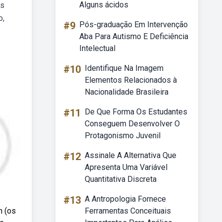
Alguns ácidos
as
o,
#9
Pós-graduação Em Intervenção
Aba Para Autismo E Deficiência
Intelectual
#10
Identifique Na Imagem
Elementos Relacionados à
Nacionalidade Brasileira
#11
De Que Forma Os Estudantes
Conseguem Desenvolver O
Protagonismo Juvenil
#12
Assinale A Alternativa Que
Apresenta Uma Variável
Quantitativa Discreta
#13
A Antropologia Fornece
h (os
Ferramentas Conceituais