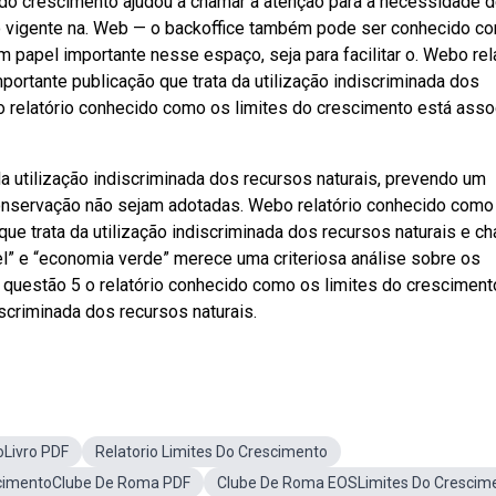
s do crescimento ajudou a chamar a atenção para a necessidade 
vigente na. Web — o backoffice também pode ser conhecido c
papel importante nesse espaço, seja para facilitar o. Webo rel
ortante publicação que trata da utilização indiscriminada dos
o relatório conhecido como os limites do crescimento está ass
a utilização indiscriminada dos recursos naturais, prevendo um
nservação não sejam adotadas. Webo relatório conhecido como
ue trata da utilização indiscriminada dos recursos naturais e c
el” e “economia verde” merece uma criteriosa análise sobre os
 questão 5 o relatório conhecido como os limites do cresciment
iscriminada dos recursos naturais.
oLivro PDF
Relatorio Limites Do Crescimento
scimentoClube De Roma PDF
Clube De Roma EOSLimites Do Crescim