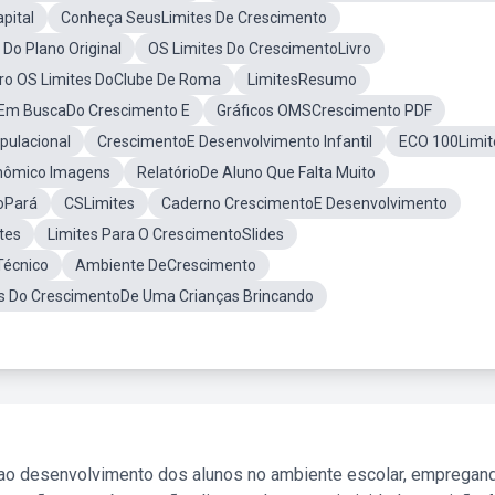
pital
Conheça SeusLimites De Crescimento
Do Plano Original
OS Limites Do CrescimentoLivro
vro OS Limites DoClube De Roma
LimitesResumo
Em BuscaDo Crescimento E
Gráficos OMSCrescimento PDF
pulacional
CrescimentoE Desenvolvimento Infantil
ECO 100Limit
onômico Imagens
RelatórioDe Aluno Que Falta Muito
oPará
CSLimites
Caderno CrescimentoE Desenvolvimento
tes
Limites Para O CrescimentoSlides
Técnico
Ambiente DeCrescimento
s Do CrescimentoDe Uma Crianças Brincando
 ao desenvolvimento dos alunos no ambiente escolar, empregan