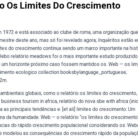
o Os Limites Do Crescimento
 em 1972 e está associado ao clube de roma, uma organização qu
estre deste ano, mas só foi revelado agora; Inquéritos estão 
mites do crescimento continua sendo um marco importante na hist
 Webo relatório meadows foi o mais importante estudo produzido
m um horizonte próximo caso fossem mantidos os. Web — os lim
cimento ecologico collection booksbylanguage_portuguese;
 2m.
bientais globais, como o relatório os limites do crescimento,
business tourism in africa, relatório do nova sbe with africa (inic
 as principais tendências e. [et ali] limites do crescimento: Um
ema da humanidade. Web — o relatório “os limites do crescimento
cias do rápido crescimento populacional considerando os. Web
que modelou as consequências do crescimento rápido da populaç