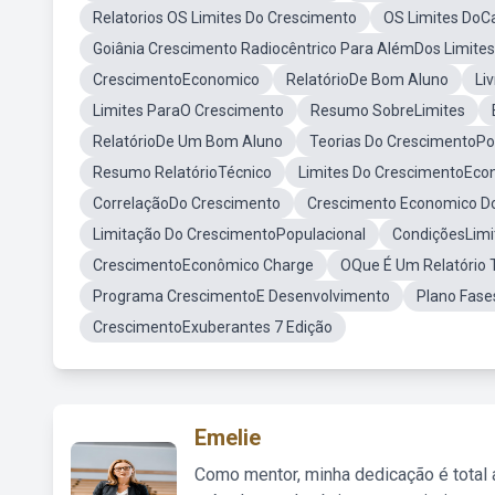
Relatorios OS Limites Do Crescimento
OS Limites DoCa
Goiânia Crescimento Radiocêntrico Para AlémDos Limites 
CrescimentoEconomico
RelatórioDe Bom Aluno
Li
Limites ParaO Crescimento
Resumo SobreLimites
RelatórioDe Um Bom Aluno
Teorias Do CrescimentoPo
Resumo RelatórioTécnico
Limites Do CrescimentoEc
CorrelaçãoDo Crescimento
Crescimento Economico D
Limitação Do CrescimentoPopulacional
CondiçõesLimi
CrescimentoEconômico Charge
OQue É Um Relatório 
Programa CrescimentoE Desenvolvimento
Plano Fase
CrescimentoExuberantes 7 Edição
Emelie
Como mentor, minha dedicação é total