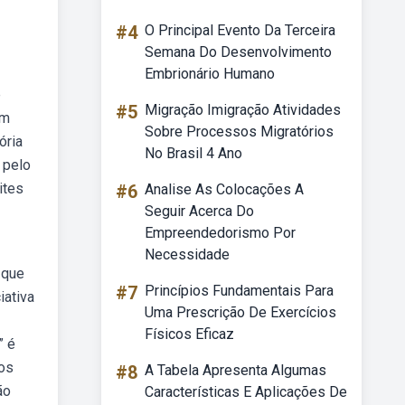
#4
O Principal Evento Da Terceira
Semana Do Desenvolvimento
Embrionário Humano
e
#5
Migração Imigração Atividades
em
Sobre Processos Migratórios
ória
No Brasil 4 Ano
 pelo
ites
#6
Analise As Colocações A
Seguir Acerca Do
Empreendedorismo Por
Necessidade
 que
#7
Princípios Fundamentais Para
iativa
Uma Prescrição De Exercícios
Físicos Eficaz
” é
os
#8
A Tabela Apresenta Algumas
ão
Características E Aplicações De