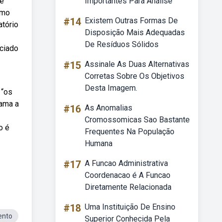
de
Importantes Para Análise
omo
#14
Existem Outras Formas De
atório
Disposição Mais Adequadas
De Resíduos Sólidos
ociado
#15
Assinale As Duas Alternativas
Corretas Sobre Os Objetivos
Desta Imagem.
 “os
hama a
#16
As Anomalias
Cromossomicas Sao Bastante
o é
Frequentes Na População
Humana
#17
A Funcao Administrativa
Coordenacao é A Funcao
Diretamente Relacionada
#18
Uma Instituição De Ensino
ento
Superior Conhecida Pela