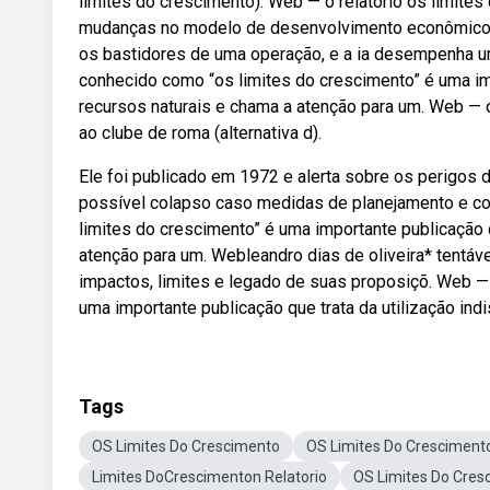
limites do crescimento). Web — o relatório os limite
mudanças no modelo de desenvolvimento econômico 
os bastidores de uma operação, e a ia desempenha um 
conhecido como “os limites do crescimento” é uma imp
recursos naturais e chama a atenção para um. Web — 
ao clube de roma (alternativa d).
Ele foi publicado em 1972 e alerta sobre os perigos d
possível colapso caso medidas de planejamento e co
limites do crescimento” é uma importante publicação q
atenção para um. Webleandro dias de oliveira* tentáv
impactos, limites e legado de suas proposiçõ. Web —
uma importante publicação que trata da utilização ind
Tags
OS Limites Do Crescimento
OS Limites Do Cresciment
Limites DoCrescimenton Relatorio
OS Limites Do Cre