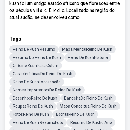
kush foi um antigo estado africano que floresceu entre
os séculos viii a. c. E iv d. c. Localizado na região do
atual sudão, se desenvolveu como.
Tags
Reino De Kush Resumo
Mapa MentalReino De Kush
Resumo Do Reino De Kush
Reino De KushHistória
O Reino KushPara Colorir
CaracterísticasDo Reino De Kush
Reino De KushLocalização
Nomes ImportantesDo Reino De Kush
DesenhosReino De Kush
BandeiraDo Reino De Kush
RoupasReino De Kush
Mapa ConceitualReino De Kush
FotosReino De Kush
EscritaReino De Kush
Reino De Kush ResumoFoto
Resumo De Kush6 Ano