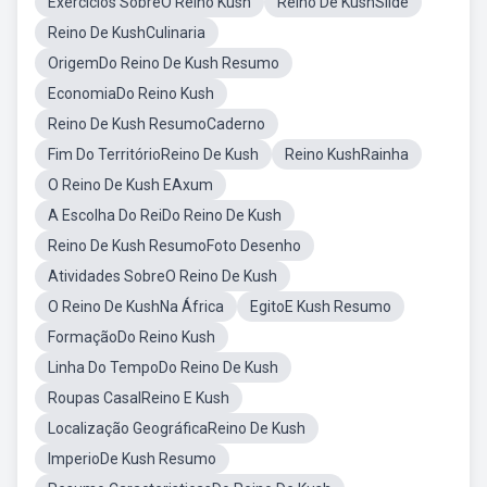
Exercicios SobreO Reino Kush
Reino De KushSlide
Reino De KushCulinaria
OrigemDo Reino De Kush Resumo
EconomiaDo Reino Kush
Reino De Kush ResumoCaderno
Fim Do TerritórioReino De Kush
Reino KushRainha
O Reino De Kush EAxum
A Escolha Do ReiDo Reino De Kush
Reino De Kush ResumoFoto Desenho
Atividades SobreO Reino De Kush
O Reino De KushNa África
EgitoE Kush Resumo
FormaçãoDo Reino Kush
Linha Do TempoDo Reino De Kush
Roupas CasalReino E Kush
Localização GeográficaReino De Kush
ImperioDe Kush Resumo