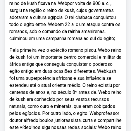
reino de kush ficava na. Webpor volta de 800 a. c. ,
surgiu na região o reino de kush, cujos governantes
adotaram a cultura egípcia. O rei chabaca conquistou
todo o egito entre. Webem 22 a. c um ataque contra os
romanos, sob o comando da rainha amanirenas,
culminou em uma campanha romana ao sul do egito;
Pela primeira vez o exército romano pisou. Webo reino
de kush foi um importante centro comercial e militar da
áfrica antiga que conseguiu conquistar o poderoso
egito antigo em duas ocasiões diferentes. Webkush
foi uma superpotência africana e sua influência se
estendeu até o atual oriente médio. O reino existiu por
centenas de anos e, no século 8º antes de. Webo reino
de kush era conhecido por seus vastos recursos
naturais, como ouro e minerais, que eram cobiçados
pelos egípcios. Por outro lado, o egito. Webprofessor
doutor alfredo boulos júniorassista, curta e compartilhe
este vídeo!nos siga nossas redes sociais: Webo reino