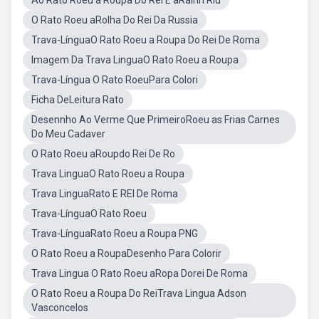
Ao Rato Roeu a Roupa Do Rei E aRainh Riu
O Rato Roeu aRolha Do Rei Da Russia
Trava-LínguaO Rato Roeu a Roupa Do Rei De Roma
Imagem Da Trava LinguaO Rato Roeu a Roupa
Trava-Língua O Rato RoeuPara Colori
Ficha DeLeitura Rato
Desennho Ao Verme Que PrimeiroRoeu as Frias Carnes
Do Meu Cadaver
O Rato Roeu aRoupdo Rei De Ro
Trava LinguaO Rato Roeu a Roupa
Trava LinguaRato E REI De Roma
Trava-LínguaO Rato Roeu
Trava-LínguaRato Roeu a Roupa PNG
O Rato Roeu a RoupaDesenho Para Colorir
Trava Lingua O Rato Roeu aRopa Dorei De Roma
O Rato Roeu a Roupa Do ReiTrava Lingua Adson
Vasconcelos