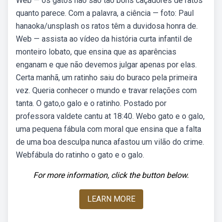
Web — os gatos não são tão bons caçadores de ratos
quanto parece. Com a palavra, a ciência — foto: Paul
hanaoka/unsplash os ratos têm a duvidosa honra de.
Web — assista ao vídeo da história curta infantil de
monteiro lobato, que ensina que as aparências
enganam e que não devemos julgar apenas por elas.
Certa manhã, um ratinho saiu do buraco pela primeira
vez. Queria conhecer o mundo e travar relações com
tanta. O gato,o galo e o ratinho. Postado por
professora valdete cantu at 18:40. Webo gato e o galo,
uma pequena fábula com moral que ensina que a falta
de uma boa desculpa nunca afastou um vilão do crime.
Webfábula do ratinho o gato e o galo.
For more information, click the button below.
LEARN MORE