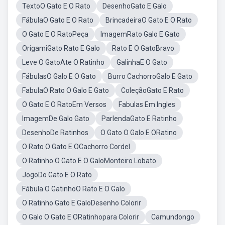
TextoO Gato E O Rato
DesenhoGato E Galo
FábulaO Gato E O Rato
BrincadeiraO Gato E O Rato
O Gato E O RatoPeça
ImagemRato Galo E Gato
OrigamiGato Rato E Galo
Rato E O GatoBravo
Leve O GatoAte O Ratinho
GalinhaE O Gato
FábulasO Galo E O Gato
Burro CachorroGalo E Gato
FabulaO Rato O Galo E Gato
ColeçãoGato E Rato
O Gato E O RatoEm Versos
Fabulas Em Ingles
ImagemDe Galo Gato
ParlendaGato E Ratinho
DesenhoDe Ratinhos
O Gato O Galo E ORatino
O Rato O Gato E OCachorro Cordel
O Ratinho O Gato E O GaloMonteiro Lobato
JogoDo Gato E O Rato
Fábula O GatinhoO Rato E O Galo
O Ratinho Gato E GaloDesenho Colorir
O Galo O Gato E ORatinhopara Colorir
Camundongo