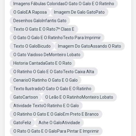
Imagens Fábulas ColoridasO Gato O Galo E O Ratinho
O GaloEA Raposa
Imagem De Galo GatoPato
Desenhos GaloInfantis Gato
Texto O Gato E O Rato7ª Class E
O Gato O Galo E O RatinhoTexto Para Imprimir
Texto O GaloBicudo
Imagem Do GatoAssando O Rato
O Gato Vaidoso DeMonteiro Lobato
Historia CantadaGato E O Rato
O Ratinho O Galo E O GatoTexto Caixa Alta
CenarioO Ratinho O Gato E O Galo
Texto IlustradoO Gato O Galo E O Ratinho
GatoCartoon
O Leão E O RatinhoMonteiro Lobato
Atividade TextoO Ratinho E O Galo
O Ratinho O Gato E O GaloEm Preto E Branco
GatoFeliz
Ache O GaloAtividade
O Rato O Gato E O GaloPara Pintar E Imprimir