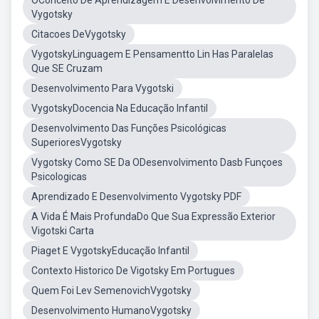
OConceito De Aprendizagem E Desenvolvimento De
Vygotsky
Citacoes DeVygotsky
VygotskyLinguagem E Pensamentto Lin Has Paralelas
Que SE Cruzam
Desenvolvimento Para Vygotski
VygotskyDocencia Na Educação Infantil
Desenvolvimento Das Funções Psicológicas
SuperioresVygotsky
Vygotsky Como SE Da ODesenvolvimento Dasb Funçoes
Psicologicas
Aprendizado E Desenvolvimento Vygotsky PDF
A Vida É Mais ProfundaDo Que Sua Expressão Exterior
Vigotski Carta
Piaget E VygotskyEducação Infantil
Contexto Historico De Vigotsky Em Portugues
Quem Foi Lev SemenovichVygotsky
Desenvolvimento HumanoVygotsky