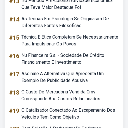
#13
No Período Pré-colonial Atividade Econômica
Que Teve Maior Destaque Foi
#14
As Teorias Em Psicologia Se Originaram De
Diferentes Fontes Filosoficas
#15
Técnica E Etica Completam Se Necessariamente
Para Impulsionar Os Povos
#16
Nu Financeira S.a. - Sociedade De Crédito
Financiamento E Investimento
#17
Assinale A Alternativa Que Apresenta Um
Exemplo De Publicidade Abusiva
#18
O Custo De Mercadoria Vendida Cmv
Corresponde Aos Custos Relacionados
#19
O Catalisador Conectado Ao Escapamento Dos
Veículos Tem Como Objetivo