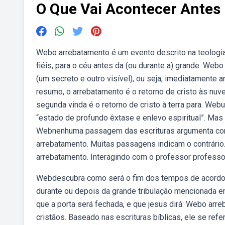
O Que Vai Acontecer Antes
Webo arrebatamento é um evento descrito na teologia c
fiéis, para o céu antes da (ou durante a) grande. We
(um secreto e outro visível), ou seja, imediatamente
resumo, o arrebatamento é o retorno de cristo às nuv
segunda vinda é o retorno de cristo à terra para. Web
“estado de profundo êxtase e enlevo espiritual”. Mas 
Webnenhuma passagem das escrituras argumenta con
arrebatamento. Muitas passagens indicam o contrári
arrebatamento. Interagindo com o professor professor,
Webdescubra como será o fim dos tempos de acordo c
durante ou depois da grande tribulação mencionada e
que a porta será fechada, e que jesus dirá: Webo arr
cristãos. Baseado nas escrituras bíblicas, ele se ref