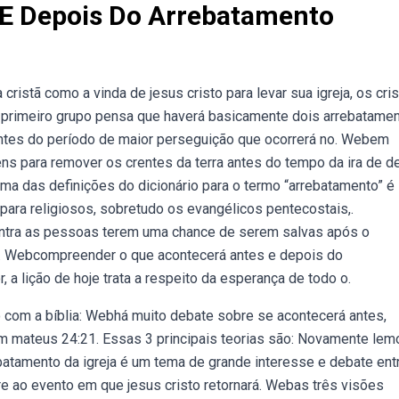
 E Depois Do Arrebatamento
ristã como a vinda de jesus cristo para levar sua igreja, os cri
bo primeiro grupo pensa que haverá basicamente dois arrebatame
 antes do período de maior perseguição que ocorrerá no. Webem
ens para remover os crentes da terra antes do tempo da ira de d
uma das definições do dicionário para o termo “arrebatamento” é
para religiosos, sobretudo os evangélicos pentecostais,.
tra as pessoas terem uma chance de serem salvas após o
o. Webcompreender o que acontecerá antes e depois do
 a lição de hoje trata a respeito da esperança de todo o.
om a bíblia: Webhá muito debate sobre se acontecerá antes,
m mateus 24:21. Essas 3 principais teorias são: Novamente lem
ebatamento da igreja é um tema de grande interesse e debate ent
ere ao evento em que jesus cristo retornará. Webas três visões