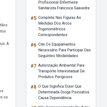
Profissional Enfermeira
Sanitarista Francisca Saavedra
#5
Complete Nas Figuras As
Medidas Dos Arcos
stãos
Trigonométricos
ntos
Correspondentes
eus. A
#6
Cite Os Equipamentos
Necessário Para Participar Das
Seguintes Modalidades
#7
Autorização Ambiental Para
Transporte Interestadual De
Produtos Perigosos
#8
O Que Significa Dizer Que
os
Determinada Droga Psicoativa
re os
Causa Dependência