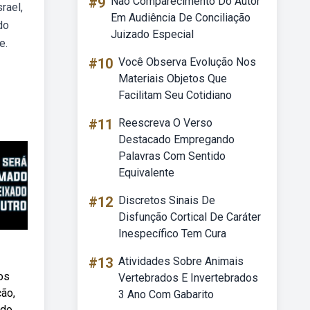
#9
Não Comparecimento Do Autor
rael,
Em Audiência De Conciliação
do
Juizado Especial
e.
#10
Você Observa Evolução Nos
Materiais Objetos Que
Facilitam Seu Cotidiano
#11
Reescreva O Verso
Destacado Empregando
Palavras Com Sentido
Equivalente
#12
Discretos Sinais De
Disfunção Cortical De Caráter
Inespecífico Tem Cura
#13
Atividades Sobre Animais
os
Vertebrados E Invertebrados
ção,
3 Ano Com Gabarito
 do