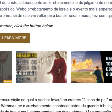
de cristo, subsequente ao arrebatamento, e do julgamento de is
 depois da. Webo arrebatamento da igreja é o evento mais espera
 promessa de que vai voltar para buscar seus irmãos, faz com qu
mation, click the button below.
LEARN MORE
surreição no qual o senhor levará os crentes “à casa do pai” n
s. Webmas se o arrebatamento acontecer antes da grande tribula
da de jesus será compreendida em duas etapas:. (1) a operação