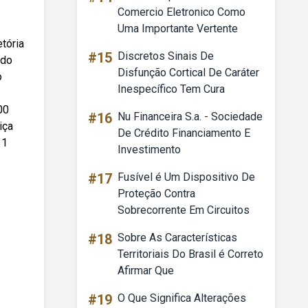
Comercio Eletronico Como
Uma Importante Vertente
etória
#15
Discretos Sinais De
ado
Disfunção Cortical De Caráter
o
Inespecífico Tem Cura
00
#16
Nu Financeira S.a. - Sociedade
iça
De Crédito Financiamento E
 1
Investimento
#17
Fusível é Um Dispositivo De
Proteção Contra
Sobrecorrente Em Circuitos
#18
Sobre As Características
Territoriais Do Brasil é Correto
Afirmar Que
#19
O Que Significa Alterações