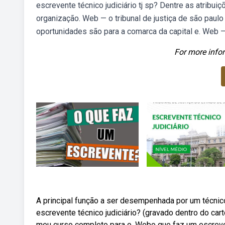
escrevente técnico judiciário tj sp? Dentre as atribui
organização. Web — o tribunal de justiça de são paulo
oportunidades são para a comarca da capital e. Web — 
For more infor
A principal função a ser desempenhada por um técnic
escrevente técnico judiciário? (gravado dentro do car
meu curso completo para o. Webo que faz um escrev