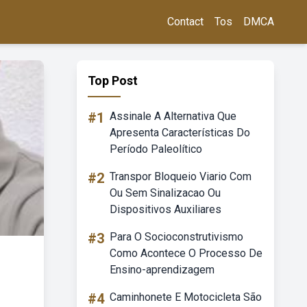
Contact
Tos
DMCA
Top Post
#1
Assinale A Alternativa Que
Apresenta Características Do
Período Paleolítico
#2
Transpor Bloqueio Viario Com
Ou Sem Sinalizacao Ou
Dispositivos Auxiliares
#3
Para O Socioconstrutivismo
Como Acontece O Processo De
Ensino-aprendizagem
#4
Caminhonete E Motocicleta São