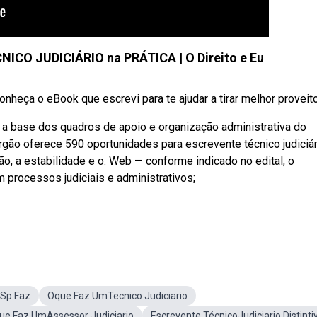
ICO JUDICIÁRIO na PRÁTICA | O Direito e Eu
Conheça o eBook que escrevi para te ajudar a tirar melhor proveito 
a base dos quadros de apoio e organização administrativa do
rgão oferece 590 oportunidades para escrevente técnico judiciár
ão, a estabilidade e o. Web — conforme indicado no edital, o
 processos judiciais e administrativos;
 Sp Faz
Oque Faz UmTecnico Judiciario
e Faz UmAssessor Judiciario
Escrevente TécnicoJudiciario Distinti