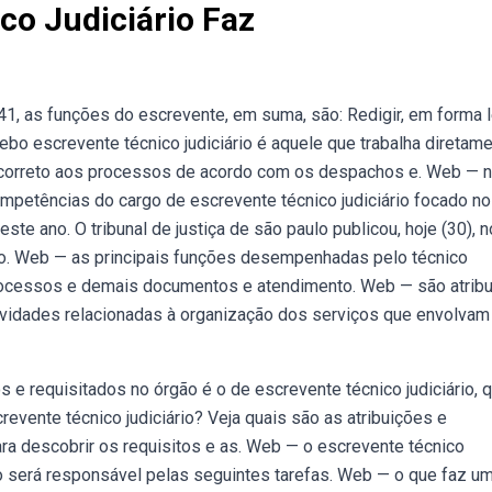
co Judiciário Faz
1, as funções do escrevente, em suma, são: Redigir, em forma l
bo escrevente técnico judiciário é aquele que trabalha diretam
o correto aos processos de acordo com os despachos e. Web — 
etências do cargo de escrevente técnico judiciário focado no
te ano. O tribunal de justiça de são paulo publicou, hoje (30), n
ura do. Web — as principais funções desempenhadas pelo técnico
processos e demais documentos e atendimento. Web — são atrib
atividades relacionadas à organização dos serviços que envolvam
e requisitados no órgão é o de escrevente técnico judiciário, 
vente técnico judiciário? Veja quais são as atribuições e
ara descobrir os requisitos e as. Web — o escrevente técnico
ulo será responsável pelas seguintes tarefas. Web — o que faz u