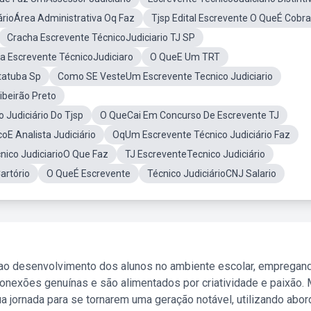
árioÁrea Administrativa Oq Faz
Tjsp Edital Escrevente O QueÉ Cobr
Cracha Escrevente TécnicoJudiciario TJ SP
a Escrevente TécnicoJudiciaro
O QueE Um TRT
tatuba Sp
Como SE VesteUm Escrevente Tecnico Judiciario
ibeirão Preto
Judiciário Do Tjsp
O QueCai Em Concurso De Escrevente TJ
oE Analista Judiciário
OqUm Escrevente Técnico Judiciário Faz
nico JudiciarioO Que Faz
TJ EscreventeTecnico Judiciário
artório
O QueÉ Escrevente
Técnico JudiciárioCNJ Salario
 ao desenvolvimento dos alunos no ambiente escolar, empregan
nexões genuínas e são alimentados por criatividade e paixão. 
a jornada para se tornarem uma geração notável, utilizando abo