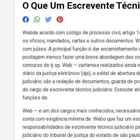
O Que Um Escrevente Técni
Webde acordo com código de processo civil, artigo 14
os ofícios, mandados, cartas e outros documentos. We
com juízes. A principal função é dar encaminhament
postagem iremos fazer uma breve abordagem das comp
concurso do tj sp. Web — certames realizados ainda nes
diário da justiça eletrônico (dje), o edital de abert
judiciário são a redação de documentos, guarda de 
do cargo de escrevente técnico judiciário: Executar 
funções de.
Web — e um dos cargos mais conhecidos, necessários 
conta com exigência mínima de. Webo que faz um escre
responsabilidades de escrevente técnico judiciário p
judiciário do tribunal de justiça do estado de são pa