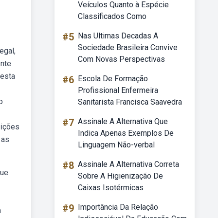
Veículos Quanto à Espécie
Classificados Como
#5
Nas Ultimas Decadas A
Sociedade Brasileira Convive
egal,
Com Novas Perspectivas
ente
nesta
#6
Escola De Formação
Profissional Enfermeira
o
Sanitarista Francisca Saavedra
#7
Assinale A Alternativa Que
uições
Indica Apenas Exemplos De
 as
Linguagem Não-verbal
#8
Assinale A Alternativa Correta
que
Sobre A Higienização De
Caixas Isotérmicas
#9
Importância Da Relação
m