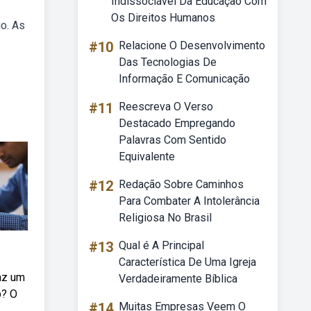
Indissociável Da Educação Com
Os Direitos Humanos
io. As
#10
Relacione O Desenvolvimento
Das Tecnologias De
Informação E Comunicação
#11
Reescreva O Verso
Destacado Empregando
Palavras Com Sentido
Equivalente
#12
Redação Sobre Caminhos
Para Combater A Intolerância
Religiosa No Brasil
#13
Qual é A Principal
Característica De Uma Igreja
az um
Verdadeiramente Bíblica
p? O
#14
Muitas Empresas Veem O