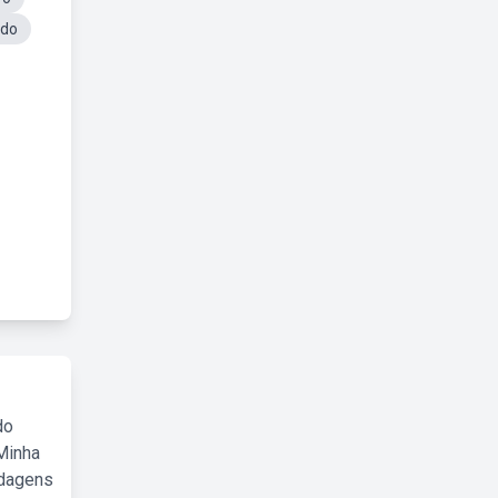
ado
do
Minha
rdagens