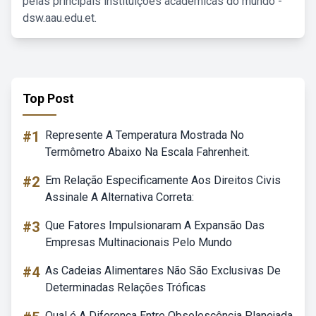
pelas principais instituições acadêmicas do mundo -
dsw.aau.edu.et.
Top Post
#1
Represente A Temperatura Mostrada No
Termômetro Abaixo Na Escala Fahrenheit.
#2
Em Relação Especificamente Aos Direitos Civis
Assinale A Alternativa Correta:
#3
Que Fatores Impulsionaram A Expansão Das
Empresas Multinacionais Pelo Mundo
#4
As Cadeias Alimentares Não São Exclusivas De
Determinadas Relações Tróficas
Qual é A Diferença Entre Obsolescência Planejada