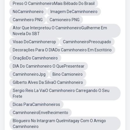
Preso O CaminhoneiroMais Bêbado Do Brasil
NóCaminhoneiro
Imagem DeCaminhoneiro
Caminheiro PNG
Camioneiro PNG
Ator Que Interpretou O CaminhoneiroGuilherme Em
Novela Do SBT
Visao DoCaminhonerop
CaminhoneiroPreocupado
Decorações Para O DIADo Caminhoneiro Em Escritório
OraçãoDo Caminhoneiro
DIA Do Caminhoneiro O QuePresentear
CaminhoneiroJpg
Bino Camioneiro
Gilberto Alves Da SilvaO Caminhoneiro
Sergio Reis La VaiO Caminhoneiro Carregando O Seu
Frete
Dicas ParaCaminhoneiros
CaminhoneiroEnvelhecimento
Blogueiro No Intargram QueImitagay Com O Amigo
Caminhoneiro